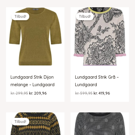
Tilbud!
Tilbud!
Lundgaard Strik Dijon
Lundgaard Strik Grå –
melange – Lundgaard
Lundgaard
Den
Den
Den
Den
kr.
299,95
kr.
209,96
kr.
599,95
kr.
419,96
oprindelige
aktuelle
oprindelige
aktuelle
pris
pris
pris
pris
var:
er:
var:
er:
kr. 299,95.
kr. 209,96.
kr. 599,95.
kr. 419,96.
Tilbud!