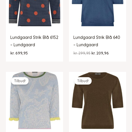
Lundgaard Strik Blå 6152
Lundgaard Strik Blå 640
– Lundgaard
– Lundgaard
Den
Den
kr.
699,95
kr.
299,95
kr.
209,96
oprindelige
aktuelle
pris
pris
var:
er:
kr. 299,95.
kr. 209,96.
Tilbud!
Tilbud!