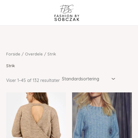
Gå
til
indholdet
Forside
/
Overdele
/ Strik
Strik
Viser 1–45 af 132 resultater