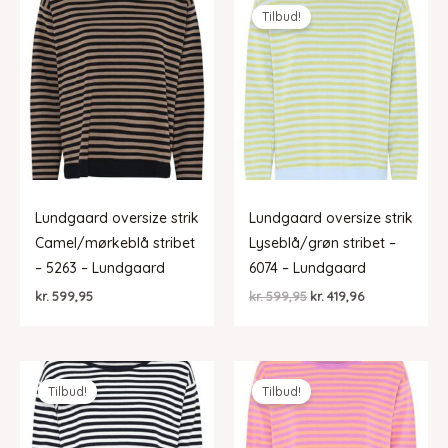
Tilbud!
Lundgaard oversize strik
Lundgaard oversize strik
Camel/mørkeblå stribet
Lyseblå/grøn stribet –
– 5263 – Lundgaard
6074 – Lundgaard
Den
Den
kr.
599,95
kr.
599,95
kr.
419,96
oprindelige
aktuelle
pris
pris
var:
er:
kr. 599,95.
kr. 419,96.
Tilbud!
Tilbud!