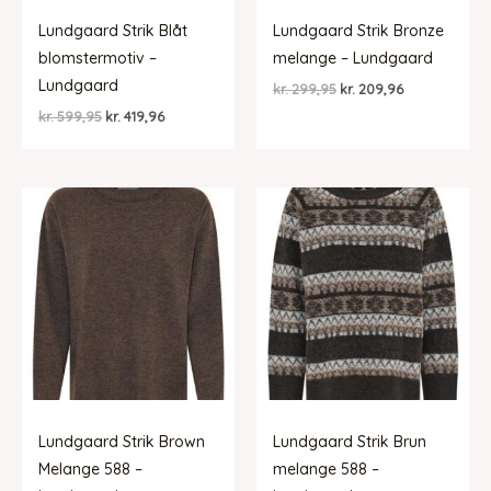
Lundgaard Strik Blåt
Lundgaard Strik Bronze
blomstermotiv –
melange – Lundgaard
Lundgaard
Den
Den
kr.
299,95
kr.
209,96
oprindelige
aktuelle
Den
Den
kr.
599,95
kr.
419,96
pris
pris
oprindelige
aktuelle
var:
er:
pris
pris
kr. 299,95.
kr. 209,96.
var:
er:
kr. 599,95.
kr. 419,96.
Lundgaard Strik Brown
Lundgaard Strik Brun
Melange 588 –
melange 588 –