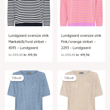
Lundgaard oversize strik
Lundgaard oversize strik
Mørkeblå/hvid stribet –
Pink/orange stribet –
6595 – Lundgaard
2293 – Lundgaard
Den
Den
Den
Den
kr.
599,95
kr.
419,96
kr.
599,95
kr.
419,96
oprindelige
aktuelle
oprindelige
aktuelle
pris
pris
pris
pris
var:
er:
var:
er:
kr. 599,95.
kr. 419,96.
kr. 599,95.
kr. 419,96.
Tilbud!
Tilbud!