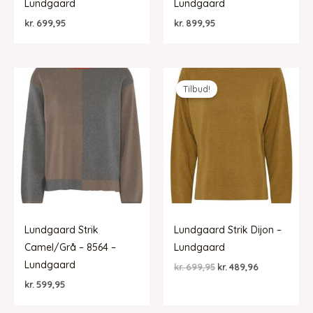
Lundgaard
Lundgaard
kr.
699,95
kr.
899,95
Tilbud!
Lundgaard Strik
Lundgaard Strik Dijon –
Camel/Grå – 8564 –
Lundgaard
Lundgaard
Den
Den
kr.
699,95
kr.
489,96
oprindelige
aktuelle
kr.
599,95
pris
pris
var:
er:
kr. 699,95.
kr. 489,96.