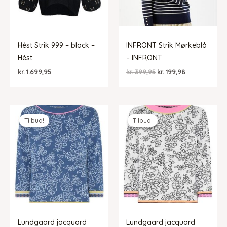
Hést Strik 999 – black –
INFRONT Strik Mørkeblå
Hést
– INFRONT
Den
Den
kr.
1.699,95
kr.
399,95
kr.
199,98
oprindelige
aktuelle
pris
pris
var:
er:
kr. 399,95.
kr. 199,98.
Tilbud!
Tilbud!
Lundgaard jacquard
Lundgaard jacquard