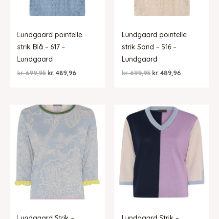
Lundgaard pointelle
Lundgaard pointelle
strik Blå – 617 –
strik Sand – 516 –
Lundgaard
Lundgaard
Den
Den
Den
Den
kr.
699,95
kr.
489,96
kr.
699,95
kr.
489,96
oprindelige
aktuelle
oprindelige
aktuelle
pris
pris
pris
pris
var:
er:
var:
er:
kr. 699,95.
kr. 489,96.
kr. 699,95.
kr. 489,96.
Lundgaard Strik –
Lundgaard Strik –