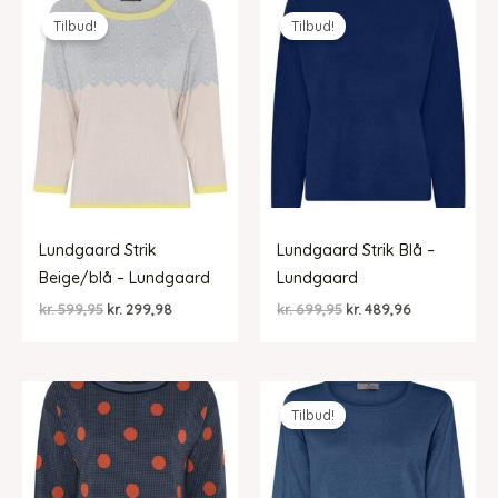
Tilbud!
Tilbud!
Lundgaard Strik
Lundgaard Strik Blå –
Beige/blå – Lundgaard
Lundgaard
Den
Den
Den
Den
kr.
599,95
kr.
299,98
kr.
699,95
kr.
489,96
oprindelige
aktuelle
oprindelige
aktuelle
pris
pris
pris
pris
var:
er:
var:
er:
kr. 599,95.
kr. 299,98.
kr. 699,95.
kr. 489,96.
Tilbud!