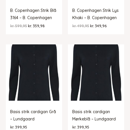
B. Copenhagen Strik Blå
B. Copenhagen Strik Lys
3164 – B. Copenhagen
Khaki – B. Copenhagen
Den
Den
Den
Den
kr.
599,95
kr.
359,98
kr.
499,95
kr.
349,96
oprindelige
aktuelle
oprindelige
aktuelle
pris
pris
pris
pris
var:
er:
var:
er:
kr. 599,95.
kr. 359,98.
kr. 499,95.
kr. 349,96.
Basis strik cardigan Grå
Basis strik cardigan
– Lundgaard
Mørkeblå – Lundgaard
kr.
399,95
kr.
399,95