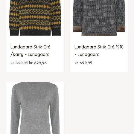
Lundgaard Strik Grå
Lundgaard Strik Grå 1918
/karry – Lundgaard
– Lundgaard
Den
Den
kr.
899,95
kr.
629,96
kr.
699,95
oprindelige
aktuelle
pris
pris
var:
er:
kr. 899,95.
kr. 629,96.