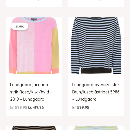
oprindelige
aktuelle
oprindelige
aktuelle
pris
pris
pris
pris
var:
er:
var:
er:
kr. 599,95.
kr. 419,96.
kr. 599,95.
kr. 419,96.
Tilbud!
Lundgaard jacquard
Lundgaard oversize strik
strik Rose/kiwi/hvid –
Brun/lyseblåstribet 5986
2018 – Lundgaard
– Lundgaard
Den
Den
kr.
599,95
kr.
419,96
kr.
599,95
oprindelige
aktuelle
pris
pris
var:
er:
kr. 599,95.
kr. 419,96.