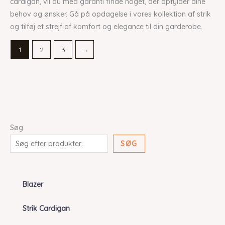
cardigan, vil du med garanti finde noget, der opfylder dine
behov og ønsker. Gå på opdagelse i vores kollektion af strik
og tilføj et strejf af komfort og elegance til din garderobe.
1
2
3
→
Søg
SØG
Blazer
Strik Cardigan