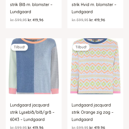
strik Blå m. blomster –
strik Hvid m. blomster –
Lundgaard
Lundgaard
Den
Den
Den
Den
kr.
599,95
kr.
419,96
kr.
599,95
kr.
419,96
oprindelige
aktuelle
oprindelige
aktuelle
pris
pris
pris
pris
var:
er:
var:
er:
kr. 599,95.
kr. 419,96.
kr. 599,95.
kr. 419,96.
Tilbud!
Tilbud!
Lundgaard jacquard
Lundgaard jacquard
strik Lyseblå/blå/grå –
strik Orange zig zag –
6043 – Lundgaard
Lundgaard
Den
Den
Den
Den
kr.
599,95
kr.
419,96
kr.
599,95
kr.
419,96