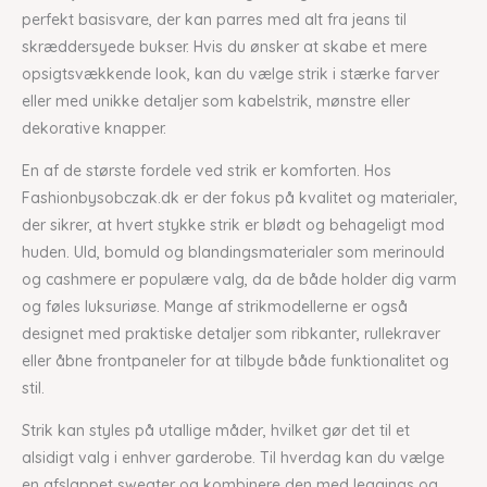
perfekt basisvare, der kan parres med alt fra jeans til
skræddersyede bukser. Hvis du ønsker at skabe et mere
opsigtsvækkende look, kan du vælge strik i stærke farver
eller med unikke detaljer som kabelstrik, mønstre eller
dekorative knapper.
En af de største fordele ved strik er komforten. Hos
Fashionbysobczak.dk er der fokus på kvalitet og materialer,
der sikrer, at hvert stykke strik er blødt og behageligt mod
huden. Uld, bomuld og blandingsmaterialer som merinould
og cashmere er populære valg, da de både holder dig varm
og føles luksuriøse. Mange af strikmodellerne er også
designet med praktiske detaljer som ribkanter, rullekraver
eller åbne frontpaneler for at tilbyde både funktionalitet og
stil.
Strik kan styles på utallige måder, hvilket gør det til et
alsidigt valg i enhver garderobe. Til hverdag kan du vælge
en afslappet sweater og kombinere den med leggings og