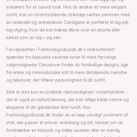
sneakers for et casual look. Hvis du ønsker et mere elegant
outfit, kan en stramtsiddende striktrøje sættes sammen med
en nederdel og ankelstøvler. Cardigans er perfekte til lag-på-
lag styling, hvor de kan bæres åbne over en skjorte eller
lukket som en top i sig selv.
Farvepaletten i Fashionbysobczak.dk’s striksortiment
spænder fra klassiske neutrale toner til mere farverige
valgmuligheder. Derudover finder du forskellige designs, lige
fra enkle og minimalistiske snit til mere detaljerede mønstre
og teksturer, der tilfører personlighed til dit outfit.
Strik er ikke kun en praktisk nødvendighed i vinterhalvåret –
det er også en stilfuld løsning, der kan tilføje både varme og
elegance til din garderobe året rundt. Hos
Fashionbysobczak.dk finder du et nøje udvalgt sortiment af
strik, der passer til enhver anledning og stil. Uanset om du
foretrækker en klassisk og tidløs sweater eller en trendy