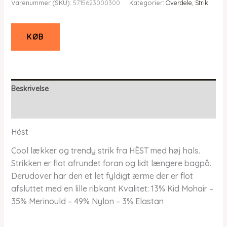
Varenummer (SKU):
5715623000300
Kategorier:
Overdele
,
Strik
KØB
Beskrivelse
Yderligere information
Hést
Cool lækker og trendy strik fra HÈST med høj hals.
Strikken er flot afrundet foran og lidt længere bagpå.
Derudover har den et let fyldigt ærme der er flot
afsluttet med en lille ribkant Kvalitet: 13% Kid Mohair –
35% Merinould – 49% Nylon – 3% Elastan