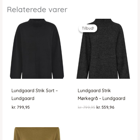
Relaterede varer
Tilbud!
Tilbud!
Lundgaard Strik Sort –
Lundgaard Strik
Lundgaard
Mørkegrå – Lundgaard
Den
Den
kr.
799,95
kr.
799,95
kr.
559,96
oprindelige
aktuelle
pris
pris
var:
er:
kr. 799,95.
kr. 559,96.