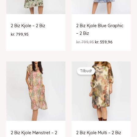
2 Biz Kjole – 2 Biz
2 Biz Kjole Blue Graphic
– 2 Biz
kr.
799,95
Den
Den
kr.
799,95
kr.
559,96
oprindelige
aktuelle
pris
pris
var:
er:
kr. 799,95.
kr. 559,96.
Tilbud!
2 Biz Kjole Mønstret – 2
2 Biz Kjole Multi – 2 Biz