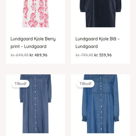
Lundgaard Kjole Berry
Lundgaard Kjole Blå –
print – Lundgaard
Lundgaard
Den
Den
Den
Den
kr.
699,95
kr.
489,96
kr.
799,95
kr.
559,96
oprindelige
aktuelle
oprindelige
aktuelle
pris
pris
pris
pris
var:
er:
var:
er:
kr. 699,95.
kr. 489,96.
kr. 799,95.
kr. 559,96.
Tilbud!
Tilbud!