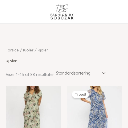
Gå
til
indholdet
Forside
/
Kjoler
/ Kjoler
Kjoler
Viser 1–45 af 88 resultater
Tilbud!