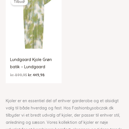
Tilbud!
Lundgaard Kjole Grøn
batik – Lundgaard
Den
Den
kr.
899,95
kr.
449,98
oprindelige
aktuelle
pris
pris
var:
er:
kr. 899,95.
kr. 449,98.
Kjoler er en essentiel del af enhver garderobe og et alsidigt
valg til både hverdag og fest. Hos Fashionbysobczak.dk
tilbyder vi et bredt udvalg af kjoler, der passer til enhver stil,
anledning og sæson. Vores kollektion af kjoler er nøje