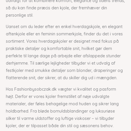
udvalgt for at kombinere komfort, elegance og tidens trends,
så du kan finde præcis den kjole, der fremhæver din
personlige stil.
Uanset om du leder efter en enkel hverdagskjole, en elegant
aftenkjole eller en feminin sommerkjole, finder du det i vores
sortiment. Vores hverdagskjoler er designet med fokus på
praktiske detaljer og komfortable snit, hvilket gør dem
perfekte til lange dage på arbejde eller afslappede stunder
derhjemme. Til særlige lejligheder tilbyder vi et udvalg af
festkjoler med smukke detaljer som blonder, draperinger og
flatterende snit, der sikrer, at du skiller dig ud i mængden.
Hos Fashionbysobczak.dk vægter vi kvalitet og pasform
højt. Derfor er vores kjoler fremstillet af nøje udvalgte
materialer, der føles behagelige mod huden og sikrer lang
holdbarhed. Fra bløde bomuldsblandinger og luksuriøse
silker til varme uldstoffer og luftige viskoser – vi tilbyder
kjoler, der er tilpasset både din stil og sæsonens behov.