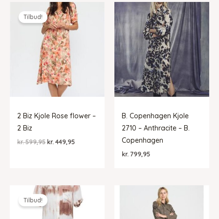
Tilbud!
2 Biz Kjole Rose flower –
B. Copenhagen Kjole
2 Biz
2710 – Anthracite – B.
Copenhagen
Den
Den
kr.
599,95
kr.
449,95
oprindelige
aktuelle
kr.
799,95
pris
pris
var:
er:
kr. 599,95.
kr. 449,95.
Tilbud!