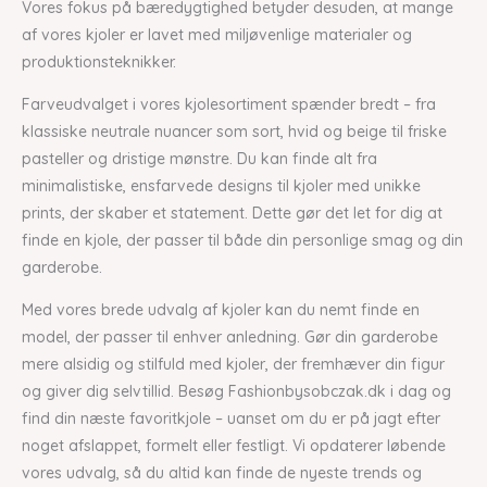
Vores fokus på bæredygtighed betyder desuden, at mange
af vores kjoler er lavet med miljøvenlige materialer og
produktionsteknikker.
Farveudvalget i vores kjolesortiment spænder bredt – fra
klassiske neutrale nuancer som sort, hvid og beige til friske
pasteller og dristige mønstre. Du kan finde alt fra
minimalistiske, ensfarvede designs til kjoler med unikke
prints, der skaber et statement. Dette gør det let for dig at
finde en kjole, der passer til både din personlige smag og din
garderobe.
Med vores brede udvalg af kjoler kan du nemt finde en
model, der passer til enhver anledning. Gør din garderobe
mere alsidig og stilfuld med kjoler, der fremhæver din figur
og giver dig selvtillid. Besøg Fashionbysobczak.dk i dag og
find din næste favoritkjole – uanset om du er på jagt efter
noget afslappet, formelt eller festligt. Vi opdaterer løbende
vores udvalg, så du altid kan finde de nyeste trends og