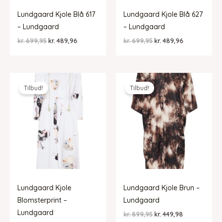
Lundgaard Kjole Blå 617
Lundgaard Kjole Blå 627
– Lundgaard
– Lundgaard
Den
Den
Den
Den
kr.
699,95
kr.
489,96
kr.
699,95
kr.
489,96
oprindelige
aktuelle
oprindelige
aktuelle
pris
pris
pris
pris
var:
er:
var:
er:
kr. 699,95.
kr. 489,96.
kr. 699,95.
kr. 489,96.
Tilbud!
Tilbud!
Lundgaard Kjole
Lundgaard Kjole Brun –
Blomsterprint –
Lundgaard
Lundgaard
Den
Den
kr.
899,95
kr.
449,98
oprindelige
aktuelle