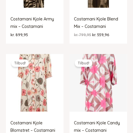
Costamani Kjole Army
Costamani Kjole Blend
mix – Costamani
Mix – Costamani
Den
Den
kr.
899,95
kr.
799,95
kr.
559,96
oprindelige
aktuelle
pris
pris
var:
er:
kr. 799,95.
kr. 559,96.
Tilbud!
Tilbud!
Costamani Kjole
Costamani Kjole Candy
Blomstret – Costamani
mix – Costamani