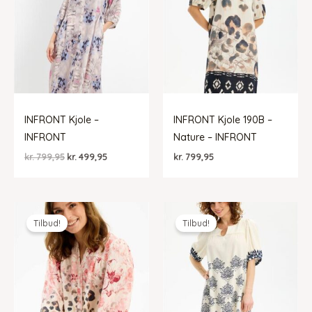
INFRONT Kjole –
INFRONT Kjole 190B –
INFRONT
Nature – INFRONT
Den
Den
kr.
799,95
kr.
499,95
kr.
799,95
oprindelige
aktuelle
pris
pris
var:
er:
kr. 799,95.
kr. 499,95.
Tilbud!
Tilbud!