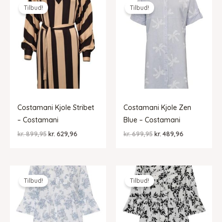
Tilbud!
Tilbud!
Costamani Kjole Stribet
Costamani Kjole Zen
– Costamani
Blue – Costamani
Den
Den
Den
Den
kr.
899,95
kr.
629,96
kr.
699,95
kr.
489,96
oprindelige
aktuelle
oprindelige
aktuelle
pris
pris
pris
pris
var:
er:
var:
er:
kr. 899,95.
kr. 629,96.
kr. 699,95.
kr. 489,96.
Tilbud!
Tilbud!