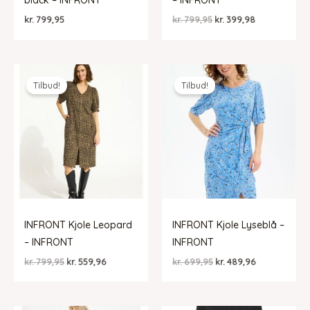
black – INFRONT
– INFRONT
Den
Den
kr.
799,95
kr.
799,95
kr.
399,98
oprindelige
aktuelle
pris
pris
var:
er:
kr. 799,95.
kr. 399,98.
Tilbud!
Tilbud!
INFRONT Kjole Leopard
INFRONT Kjole Lyseblå –
– INFRONT
INFRONT
Den
Den
Den
Den
kr.
799,95
kr.
559,96
kr.
699,95
kr.
489,96
oprindelige
aktuelle
oprindelige
aktuelle
pris
pris
pris
pris
var:
er:
var:
er:
kr. 799,95.
kr. 559,96.
kr. 699,95.
kr. 489,96.