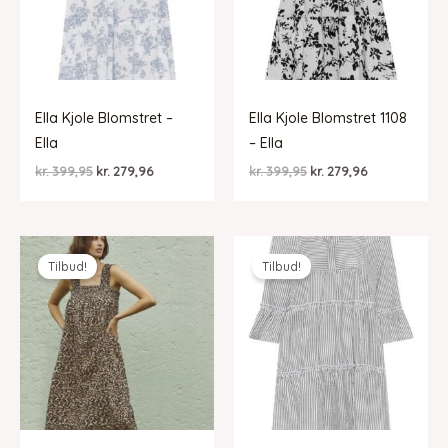
Ella Kjole Blomstret –
Ella Kjole Blomstret 1108
Ella
– Ella
Den
Den
Den
Den
kr.
399,95
kr.
279,96
kr.
399,95
kr.
279,96
oprindelige
aktuelle
oprindelige
aktuelle
pris
pris
pris
pris
var:
er:
var:
er:
kr. 399,95.
kr. 279,96.
kr. 399,95.
kr. 279,96.
Tilbud!
Tilbud!