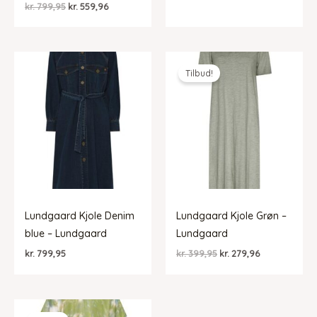
Den
Den
kr.
799,95
kr.
559,96
pris
pris
oprindelige
aktuelle
var:
er:
pris
pris
kr. 899,95.
kr. 449,98.
var:
er:
kr. 799,95.
kr. 559,96.
Tilbud!
Lundgaard Kjole Denim
Lundgaard Kjole Grøn –
blue – Lundgaard
Lundgaard
Den
Den
kr.
799,95
kr.
399,95
kr.
279,96
oprindelige
aktuelle
pris
pris
var:
er:
kr. 399,95.
kr. 279,96.