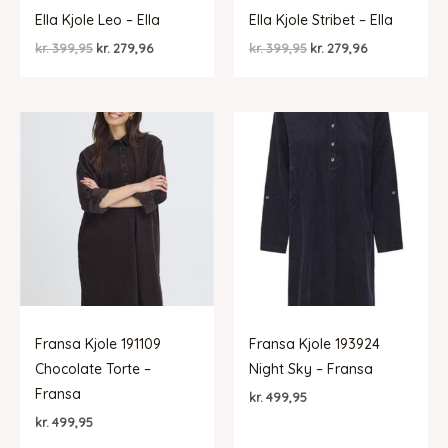
Ella Kjole Leo – Ella
Ella Kjole Stribet – Ella
Den
Den
Den
Den
kr.
399,95
kr.
279,96
kr.
399,95
kr.
279,96
oprindelige
aktuelle
oprindelige
aktuelle
pris
pris
pris
pris
var:
er:
var:
er:
kr. 399,95.
kr. 279,96.
kr. 399,95.
kr. 279,96.
Fransa Kjole 191109
Fransa Kjole 193924
Chocolate Torte –
Night Sky – Fransa
Fransa
kr.
499,95
kr.
499,95