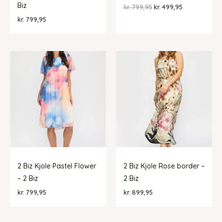
Biz
Den
Den
kr.
799,95
kr.
499,95
oprindelige
aktuelle
kr.
799,95
pris
pris
var:
er:
kr. 799,95.
kr. 499,95.
2 Biz Kjole Pastel Flower
2 Biz Kjole Rose border –
– 2 Biz
2 Biz
kr.
799,95
kr.
899,95