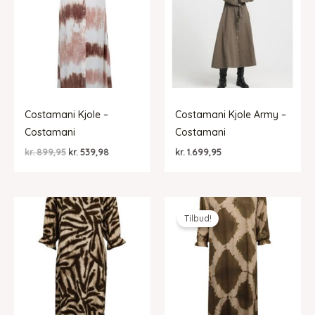
Costamani Kjole –
Costamani Kjole Army –
Costamani
Costamani
Den
Den
kr.
899,95
kr.
539,98
kr.
1.699,95
oprindelige
aktuelle
pris
pris
var:
er:
kr. 899,95.
kr. 539,98.
Tilbud!