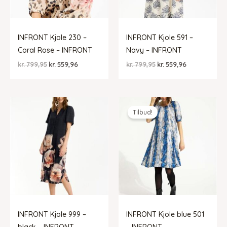
INFRONT Kjole 230 –
INFRONT Kjole 591 –
Coral Rose – INFRONT
Navy – INFRONT
Den
Den
Den
Den
kr.
799,95
kr.
559,96
kr.
799,95
kr.
559,96
oprindelige
aktuelle
oprindelige
aktuelle
pris
pris
pris
pris
var:
er:
var:
er:
kr. 799,95.
kr. 559,96.
kr. 799,95.
kr. 559,96.
Tilbud!
INFRONT Kjole 999 –
INFRONT Kjole blue 501