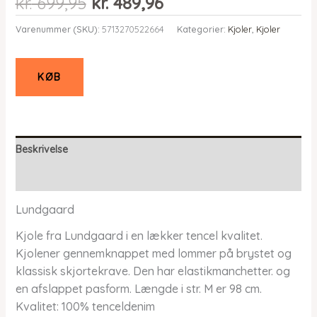
Den
Den
kr.
699,95
kr.
489,96
oprindelige
aktuelle
Varenummer (SKU):
5713270522664
Kategorier:
Kjoler
,
Kjoler
pris
pris
var:
er:
kr. 699,95.
kr. 489,96.
KØB
Beskrivelse
Yderligere information
Lundgaard
Kjole fra Lundgaard i en lækker tencel kvalitet.
Kjolener gennemknappet med lommer på brystet og
klassisk skjortekrave. Den har elastikmanchetter. og
en afslappet pasform. Længde i str. M er 98 cm.
Kvalitet: 100% tenceldenim