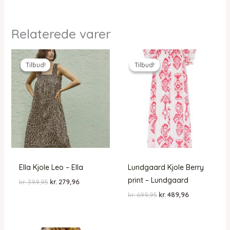
Relaterede varer
Tilbud!
Tilbud!
Tilbud!
Tilbud!
Ella Kjole Leo – Ella
Lundgaard Kjole Berry
print – Lundgaard
Den
Den
kr.
399,95
kr.
279,96
oprindelige
aktuelle
Den
Den
kr.
699,95
kr.
489,96
pris
pris
oprindelige
aktuelle
var:
er:
pris
pris
kr. 399,95.
kr. 279,96.
var:
er:
kr. 699,95.
kr. 489,96.