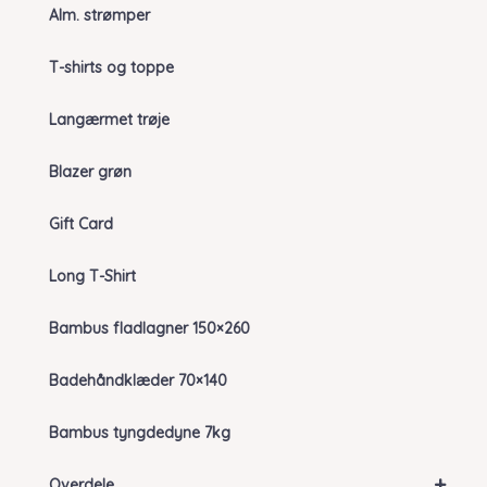
Alm. strømper
T-shirts og toppe
Langærmet trøje
Blazer grøn
Gift Card
Long T-Shirt
Bambus fladlagner 150×260
Badehåndklæder 70×140
Bambus tyngdedyne 7kg
+
Overdele