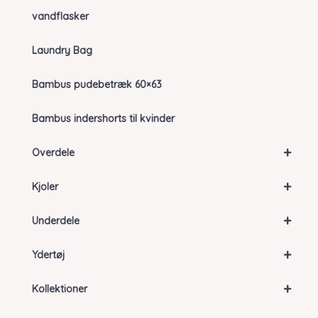
vandflasker
Laundry Bag
Bambus pudebetræk 60×63
Bambus indershorts til kvinder
+
Overdele
+
Kjoler
+
Underdele
+
Ydertøj
+
Kollektioner