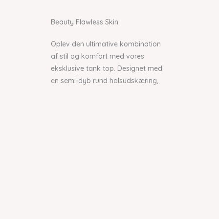
Beauty Flawless Skin​
Oplev den ultimative kombination
af stil og komfort med vores
eksklusive tank top. Designet med
en semi-dyb rund halsudskæring,
der elegant fremhæver din figur,
har denne top en sofistikeret
æstetik. Halsudskæringen og
ærmegabene er fint afsluttet med
ribkanter, hvilket tilføjer et strejf af
finesse til det samlede look.
Denne top er kendetegnet ved sine
overlockede kanter langs bunden,
en detalje, der ikke alene
understreger den moderne stil, men