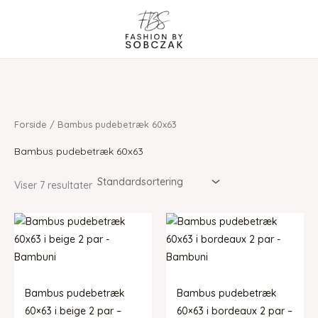
Gå
til
indholdet
Forside
/ Bambus pudebetræk 60x63
Bambus pudebetræk 60x63
Viser 7 resultater
Bambus pudebetræk
Bambus pudebetræk
60×63 i beige 2 par –
60×63 i bordeaux 2 par –