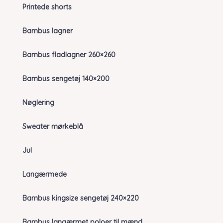
Printede shorts
Bambus lagner
Bambus fladlagner 260×260
Bambus sengetøj 140×200
Nøglering
Sweater mørkeblå
Jul
Langærmede
Bambus kingsize sengetøj 240×220
Bambus langærmet poloer til mænd