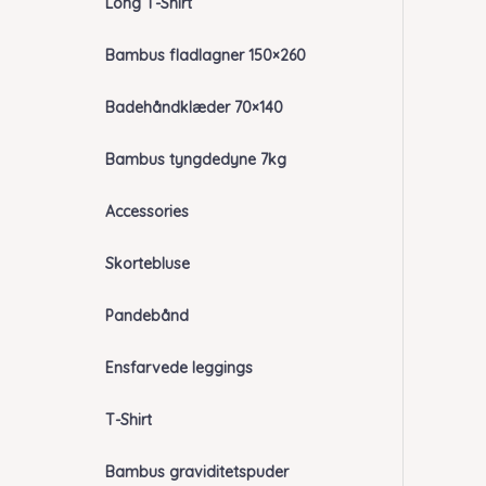
Long T-Shirt
Bambus fladlagner 150×260
Badehåndklæder 70×140
Bambus tyngdedyne 7kg
Accessories
Skortebluse
Pandebånd
Ensfarvede leggings
T-Shirt
Bambus graviditetspuder