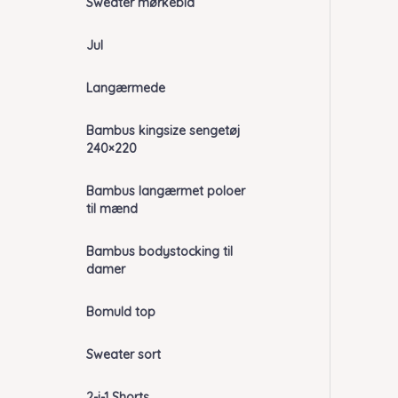
Sweater mørkeblå
Jul
Langærmede
Bambus kingsize sengetøj
240×220
Bambus langærmet poloer
til mænd
Bambus bodystocking til
damer
Bomuld top
Sweater sort
2-i-1 Shorts