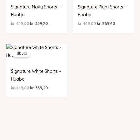
Signature Navy Shorts –
Signature Plum Shorts –
Huabo
Huabo
Den
Den
Den
Den
kr.
449,00
kr.
359,20
kr.
449,00
kr.
269,40
oprindelige
aktuelle
oprindelige
aktuelle
pris
pris
pris
pris
var:
er:
var:
er:
kr. 449,00.
kr. 359,20.
kr. 449,00.
kr. 269,40.
Tilbud!
Signature White Shorts –
Huabo
Den
Den
kr.
449,00
kr.
359,20
oprindelige
aktuelle
pris
pris
var:
er:
kr. 449,00.
kr. 359,20.