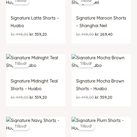
Tilbud!
Tilbud!
Signature Latte Shorts –
Signature Maroon Shorts
Huabo
– Shanghai Neil
Den
Den
Den
Den
kr.
449,00
kr.
359,20
kr.
449,00
kr.
269,40
oprindelige
aktuelle
oprindelige
aktuelle
pris
pris
pris
pris
var:
er:
var:
er:
kr. 449,00.
kr. 359,20.
kr. 449,00.
kr. 269,40.
Tilbud!
Tilbud!
Signature Midnight Teal
Signature Mocha Brown
Shorts – Huabo
Shorts – Huabo
Den
Den
Den
Den
kr.
449,00
kr.
359,20
kr.
449,00
kr.
359,20
oprindelige
aktuelle
oprindelige
aktuelle
pris
pris
pris
pris
var:
er:
var:
er:
kr. 449,00.
kr. 359,20.
kr. 449,00.
kr. 359,20.
Tilbud!
Tilbud!