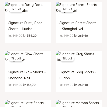
kr. 449,00.
kr. 359,20.
kr. 449,00.
kr. 359,20.
Tilbud!
Tilbud!
Signature Dusty Rose
Signature Forest Shorts
Shorts – Huabo
– Shanghai Neil
Den
Den
Den
Den
kr.
449,00
kr.
359,20
kr.
449,00
kr.
269,40
oprindelige
aktuelle
oprindelige
aktuelle
pris
pris
pris
pris
var:
er:
var:
er:
kr. 449,00.
kr. 359,20.
kr. 449,00.
kr. 269,40.
Tilbud!
Tilbud!
Signature Glow Shorts –
Signature Grey Shorts –
Shanghai Neil
Huabo
Den
Den
Den
Den
kr.
449,00
kr.
134,70
kr.
449,00
kr.
269,40
oprindelige
aktuelle
oprindelige
aktuelle
pris
pris
pris
pris
var:
er:
var:
er:
kr. 449,00.
kr. 134,70.
kr. 449,00.
kr. 269,40.