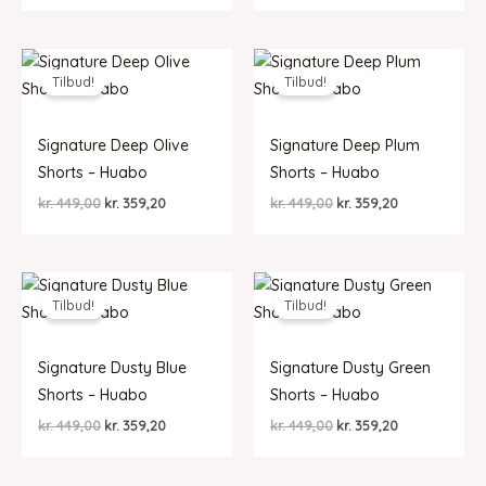
var:
er:
pris
pris
kr. 449,00.
kr. 359,20.
var:
er:
kr. 449,00.
kr. 359,20.
Tilbud!
Tilbud!
Signature Deep Olive
Signature Deep Plum
Shorts – Huabo
Shorts – Huabo
Den
Den
Den
Den
kr.
449,00
kr.
359,20
kr.
449,00
kr.
359,20
oprindelige
aktuelle
oprindelige
aktuelle
pris
pris
pris
pris
var:
er:
var:
er:
kr. 449,00.
kr. 359,20.
kr. 449,00.
kr. 359,20.
Tilbud!
Tilbud!
Signature Dusty Blue
Signature Dusty Green
Shorts – Huabo
Shorts – Huabo
Den
Den
Den
Den
kr.
449,00
kr.
359,20
kr.
449,00
kr.
359,20
oprindelige
aktuelle
oprindelige
aktuelle
pris
pris
pris
pris
var:
er:
var:
er: