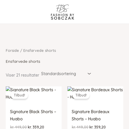
Gå
til
indholdet
Forside
/ Ensfarvede shorts
Ensfarvede shorts
Viser 21 resultater
Tilbud!
Tilbud!
Signature Black Shorts –
Signature Bordeaux
Huabo
Shorts – Huabo
Den
Den
Den
Den
kr.
449,00
kr.
359,20
kr.
449,00
kr.
359,20