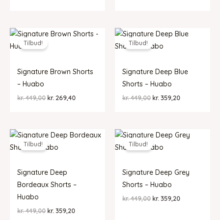
oprindelige
aktuelle
oprindelige
aktuelle
pris
pris
pris
pris
var:
er:
var:
er:
kr. 449,00.
kr. 359,20.
kr. 449,00.
kr. 359,20.
Tilbud!
Tilbud!
Signature Brown Shorts
Signature Deep Blue
– Huabo
Shorts – Huabo
Den
Den
Den
Den
kr.
449,00
kr.
269,40
kr.
449,00
kr.
359,20
oprindelige
aktuelle
oprindelige
aktuelle
pris
pris
pris
pris
var:
er:
var:
er:
kr. 449,00.
kr. 269,40.
kr. 449,00.
kr. 359,20.
Tilbud!
Tilbud!
Signature Deep
Signature Deep Grey
Bordeaux Shorts –
Shorts – Huabo
Huabo
Den
Den
kr.
449,00
kr.
359,20
oprindelige
aktuelle
Den
Den
kr.
449,00
kr.
359,20
pris
pris
oprindelige
aktuelle