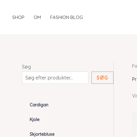
Gå
til
SHOP
OM
FASHION BLOG
indholdet
Fo
Søg
SØG
P
Vi
Cardigan
Kjole
Skjortebluse