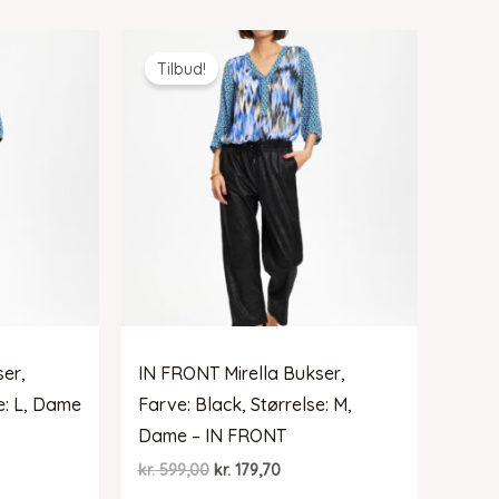
var:
er:
9,70.
kr. 599,00.
kr. 179,70.
Tilbud!
ser,
IN FRONT Mirella Bukser,
e: L, Dame
Farve: Black, Størrelse: M,
Dame – IN FRONT
Den
Den
kr.
599,00
kr.
179,70
lle
oprindelige
aktuelle