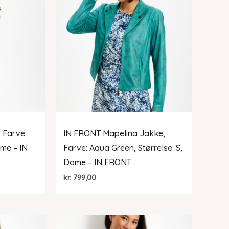
 Farve:
IN FRONT Mapelina Jakke,
ame – IN
Farve: Aqua Green, Størrelse: S,
Dame – IN FRONT
kr.
799,00
lle
4,70.