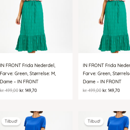
IN FRONT Frida Nederdel,
IN FRONT Frida Neder
Farve: Green, Størrelse: M,
Farve: Green, Størrelse
Dame – IN FRONT
Dame – IN FRONT
Den
Den
Den
Den
kr.
499,00
kr.
149,70
kr.
499,00
kr.
149,70
oprindelige
aktuelle
oprindelige
aktue
pris
pris
pris
pris
var:
er:
var:
er:
kr. 499,00.
kr. 149,70.
kr. 499,00.
kr. 14
Tilbud!
Tilbud!