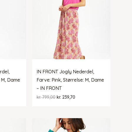
rdel,
IN FRONT Jogly Nederdel,
e: M, Dame
Farve: Pink, Størrelse: M, Dame
– IN FRONT
Den
Den
kr.
799,00
kr.
239,70
elle
oprindelige
aktuelle
pris
pris
var:
er:
39,70.
kr. 799,00.
kr. 239,70.