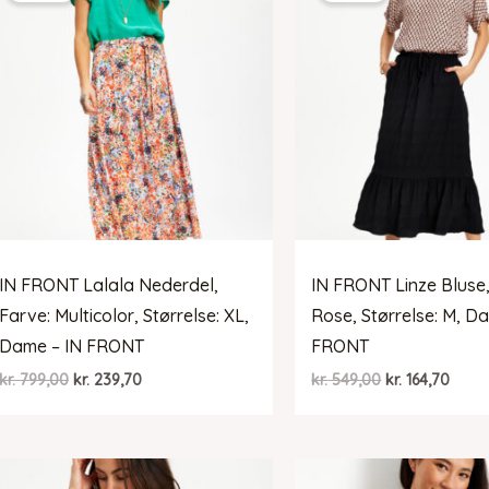
IN FRONT Lalala Nederdel,
IN FRONT Linze Bluse,
Farve: Multicolor, Størrelse: XL,
Rose, Størrelse: M, D
Dame – IN FRONT
FRONT
Den
Den
Den
Den
kr.
799,00
kr.
239,70
kr.
549,00
kr.
164,70
oprindelige
aktuelle
oprindelige
aktue
pris
pris
pris
pris
var:
er:
var:
er:
kr. 799,00.
kr. 239,70.
kr. 549,00.
kr. 16