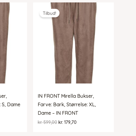
kr. 599,00.
kr. 179,70.
Tilbud!
ser,
IN FRONT Mirella Bukser,
e: S, Dame
Farve: Bark, Størrelse: XL,
Dame – IN FRONT
Den
Den
kr.
599,00
kr.
179,70
lle
oprindelige
aktuelle
pris
pris