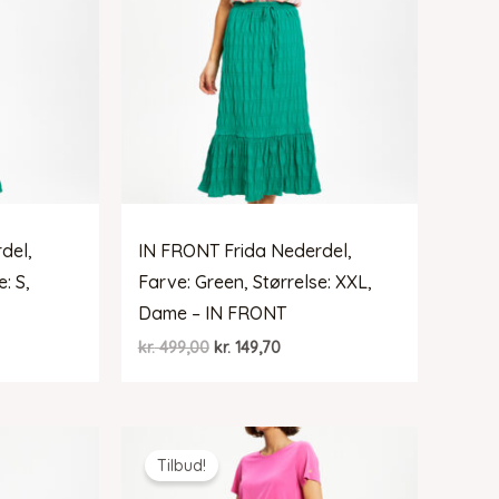
del,
IN FRONT Frida Nederdel,
: S,
Farve: Green, Størrelse: XXL,
Dame – IN FRONT
Den
Den
kr.
499,00
kr.
149,70
lle
oprindelige
aktuelle
pris
pris
var:
er:
9,70.
kr. 499,00.
kr. 149,70.
Tilbud!