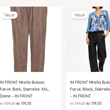
var:
er:
var:
er:
kr. 599,00.
kr. 179,70.
kr. 599,00.
kr. 17
Tilbud!
Tilbud!
IN FRONT Mirella Bukser,
IN FRONT Mirella Buk
Farve: Bark, Størrelse: XXL,
Farve: Black, Størrels
Dame – IN FRONT
– IN FRONT
Den
Den
Den
Den
kr.
599,00
kr.
179,70
kr.
599,00
kr.
179,70
oprindelige
aktuelle
oprindelige
aktue