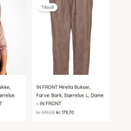
Tilbud!
akke,
IN FRONT Mirella Bukser,
ørrelse:
Farve: Bark, Størrelse: L, Dame
T
– IN FRONT
Den
Den
kr.
599,00
kr.
179,70
oprindelige
aktuelle
pris
pris
var:
er: