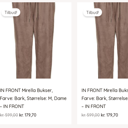
Tilbud!
Tilbud!
IN FRONT Mirella Bukser,
IN FRONT Mirella Buk
Farve: Bark, Størrelse: M, Dame
Farve: Bark, Størrels
– IN FRONT
– IN FRONT
Den
Den
Den
Den
kr.
599,00
kr.
179,70
kr.
599,00
kr.
179,70
oprindelige
aktuelle
oprindelige
aktue
pris
pris
pris
pris