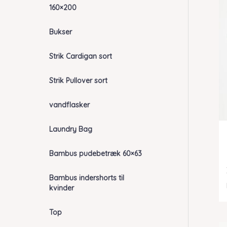
160×200
Bukser
Strik Cardigan sort
Strik Pullover sort
vandflasker
Laundry Bag
Bambus pudebetræk 60×63
Bambus indershorts til
kvinder
Top