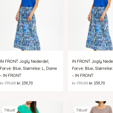
IN FRONT Jogly Nederdel,
IN FRONT Jogly Nede
Farve: Blue, Størrelse: L, Dame
Farve: Blue, Størrels
– IN FRONT
– IN FRONT
Den
Den
Den
Den
kr.
799,00
kr.
239,70
kr.
799,00
kr.
239,70
oprindelige
aktuelle
oprindelige
aktu
pris
pris
pris
pris
var:
er:
var:
er:
kr. 799,00.
kr. 239,70.
kr. 799,00.
kr. 2
Tilbud!
Tilbud!