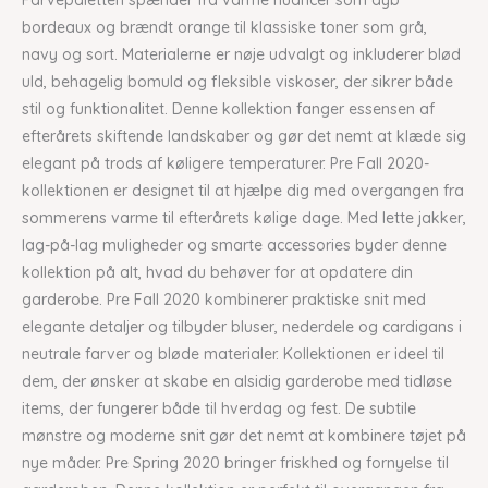
Farvepaletten spænder fra varme nuancer som dyb
bordeaux og brændt orange til klassiske toner som grå,
navy og sort. Materialerne er nøje udvalgt og inkluderer blød
uld, behagelig bomuld og fleksible viskoser, der sikrer både
stil og funktionalitet. Denne kollektion fanger essensen af
efterårets skiftende landskaber og gør det nemt at klæde sig
elegant på trods af køligere temperaturer. Pre Fall 2020-
kollektionen er designet til at hjælpe dig med overgangen fra
sommerens varme til efterårets kølige dage. Med lette jakker,
lag-på-lag muligheder og smarte accessories byder denne
kollektion på alt, hvad du behøver for at opdatere din
garderobe. Pre Fall 2020 kombinerer praktiske snit med
elegante detaljer og tilbyder bluser, nederdele og cardigans i
neutrale farver og bløde materialer. Kollektionen er ideel til
dem, der ønsker at skabe en alsidig garderobe med tidløse
items, der fungerer både til hverdag og fest. De subtile
mønstre og moderne snit gør det nemt at kombinere tøjet på
nye måder. Pre Spring 2020 bringer friskhed og fornyelse til