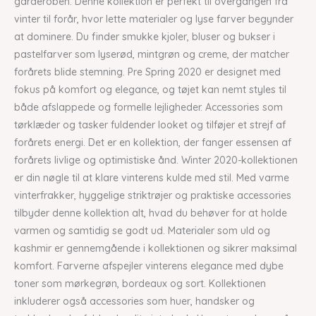
garderoben. Denne kollektion er perfekt til overgangen fra
vinter til forår, hvor lette materialer og lyse farver begynder
at dominere. Du finder smukke kjoler, bluser og bukser i
pastelfarver som lyserød, mintgrøn og creme, der matcher
forårets blide stemning. Pre Spring 2020 er designet med
fokus på komfort og elegance, og tøjet kan nemt styles til
både afslappede og formelle lejligheder. Accessories som
tørklæder og tasker fuldender looket og tilføjer et strejf af
forårets energi. Det er en kollektion, der fanger essensen af
forårets livlige og optimistiske ånd. Winter 2020-kollektionen
er din nøgle til at klare vinterens kulde med stil. Med varme
vinterfrakker, hyggelige striktrøjer og praktiske accessories
tilbyder denne kollektion alt, hvad du behøver for at holde
varmen og samtidig se godt ud. Materialer som uld og
kashmir er gennemgående i kollektionen og sikrer maksimal
komfort. Farverne afspejler vinterens elegance med dybe
toner som mørkegrøn, bordeaux og sort. Kollektionen
inkluderer også accessories som huer, handsker og