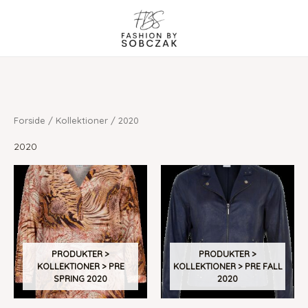
Gå
til
indholdet
Forside
/
Kollektioner
/ 2020
2020
PRODUKTER >
PRODUKTER >
KOLLEKTIONER > PRE
KOLLEKTIONER > PRE FALL
SPRING 2020
2020