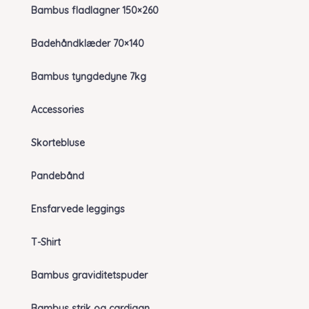
Bambus fladlagner 150×260
Badehåndklæder 70×140
Bambus tyngdedyne 7kg
Accessories
Skortebluse
Pandebånd
Ensfarvede leggings
T-Shirt
Bambus graviditetspuder
Bambus strik og cardigan