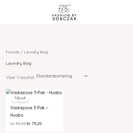
Gå
til
indholdet
Forside
/ Laundry Bag
Laundry Bag
Viser 1 resultat
Tilbud!
Vaskepose 3-Pak –
Huabo
Den
Den
kr.
99,00
kr.
79,20
oprindelige
aktuelle
pris
pris