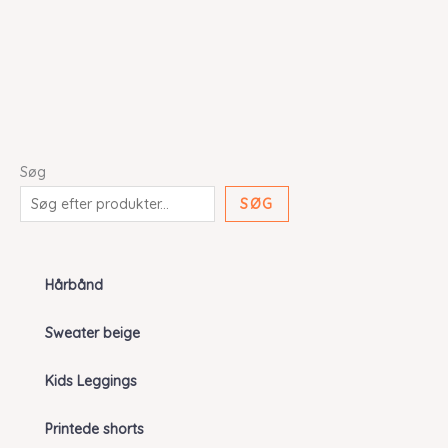
var:
er:
kr. 99,00.
kr. 79,20.
Søg
SØG
Hårbånd
Sweater beige
Kids Leggings
Printede shorts