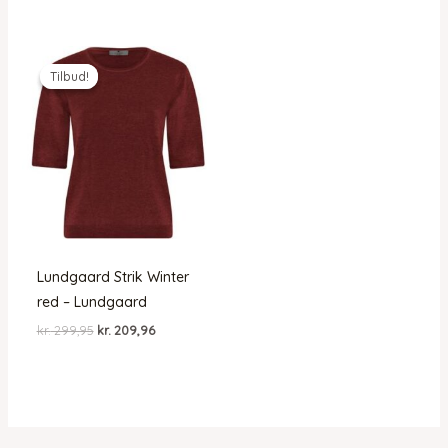
Tilbud!
Tilbud!
Lundgaard Strik Winter
red – Lundgaard
Den
Den
kr.
299,95
kr.
209,96
oprindelige
aktuelle
pris
pris
var:
er:
kr. 299,95.
kr. 209,96.