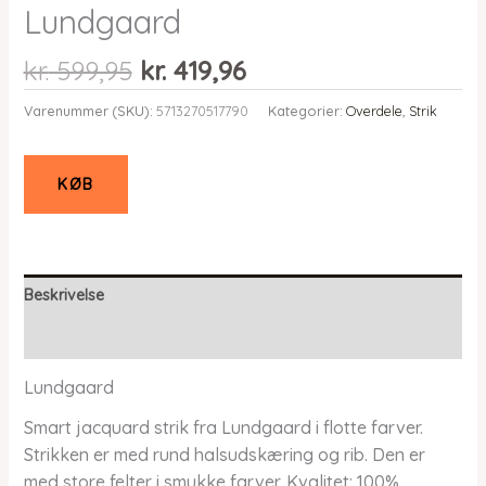
Lundgaard
Den
Den
kr.
599,95
kr.
419,96
oprindelige
aktuelle
Varenummer (SKU):
5713270517790
Kategorier:
Overdele
,
Strik
pris
pris
var:
er:
kr. 599,95.
kr. 419,96.
KØB
Beskrivelse
Yderligere information
Lundgaard
Smart jacquard strik fra Lundgaard i flotte farver.
Strikken er med rund halsudskæring og rib. Den er
med store felter i smukke farver. Kvalitet: 100%