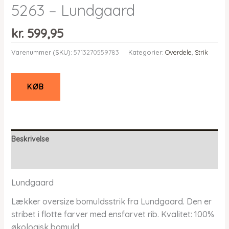
5263 – Lundgaard
kr.
599,95
Varenummer (SKU):
5713270559783
Kategorier:
Overdele
,
Strik
KØB
Beskrivelse
Yderligere information
Lundgaard
Lækker oversize bomuldsstrik fra Lundgaard. Den er
stribet i flotte farver med ensfarvet rib. Kvalitet: 100%
økologisk bomuld.