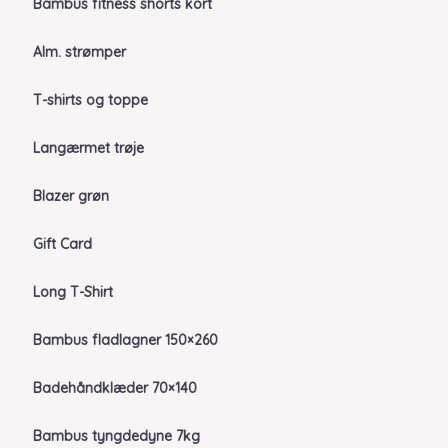
Bambus fitness shorts kort
Alm. strømper
T-shirts og toppe
Langærmet trøje
Blazer grøn
Gift Card
Long T-Shirt
Bambus fladlagner 150×260
Badehåndklæder 70×140
Bambus tyngdedyne 7kg