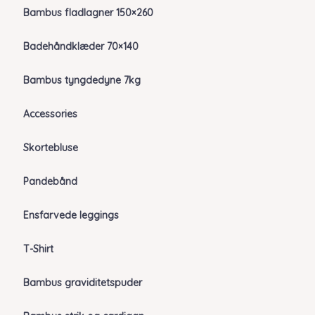
Bambus fladlagner 150×260
Badehåndklæder 70×140
Bambus tyngdedyne 7kg
Accessories
Skortebluse
Pandebånd
Ensfarvede leggings
T-Shirt
Bambus graviditetspuder