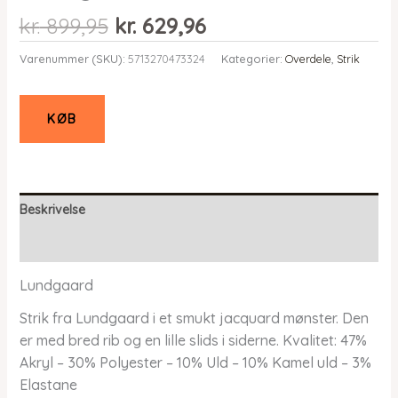
Den
Den
kr.
899,95
kr.
629,96
oprindelige
aktuelle
Varenummer (SKU):
5713270473324
Kategorier:
Overdele
,
Strik
pris
pris
var:
er:
kr. 899,95.
kr. 629,96.
KØB
Beskrivelse
Yderligere information
Lundgaard
Strik fra Lundgaard i et smukt jacquard mønster. Den
er med bred rib og en lille slids i siderne. Kvalitet: 47%
Akryl – 30% Polyester – 10% Uld – 10% Kamel uld – 3%
Elastane