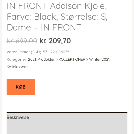
IN FRONT Addison Kjole,
Farve: Black, Størrelse: S,
Dame – IN FRONT
Den
Den
kr.
699,00
kr.
209,70
oprindelige
aktuelle
Varenummer (SKU):
5714220186035
pris
pris
Kategorier:
2021
,
Produkter > KOLLEKTIONER > Winter 2021
,
var:
er:
Kollektioner
kr. 699,00.
kr. 209,70.
KØB
Beskrivelse
Yderligere information