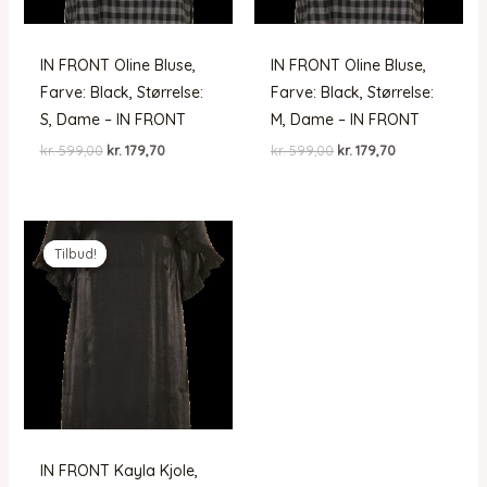
IN FRONT Oline Bluse,
IN FRONT Oline Bluse,
Farve: Black, Størrelse:
Farve: Black, Størrelse:
S, Dame – IN FRONT
M, Dame – IN FRONT
Den
Den
Den
Den
kr.
599,00
kr.
179,70
kr.
599,00
kr.
179,70
oprindelige
aktuelle
oprindelige
aktuelle
pris
pris
pris
pris
var:
er:
var:
er:
kr. 599,00.
kr. 179,70.
kr. 599,00.
kr. 179,70.
Tilbud!
Tilbud!
IN FRONT Kayla Kjole,