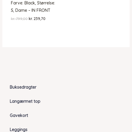
Farve: Black, Størrelse:
S, Dame – IN FRONT
Den
Den
kr.
799,00
kr.
239,70
oprindelige
aktuelle
pris
pris
var:
er:
kr. 799,00.
kr. 239,70.
Buksedragter
Langærmet top
Gavekort
Leggings