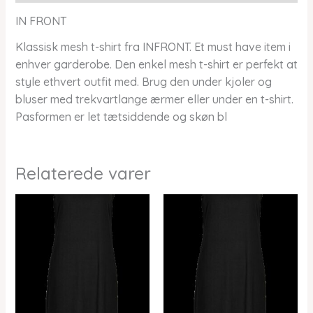
IN FRONT
Klassisk mesh t-shirt fra INFRONT. Et must have item i
enhver garderobe. Den enkel mesh t-shirt er perfekt at
style ethvert outfit med. Brug den under kjoler og
bluser med trekvartlange ærmer eller under en t-shirt.
Pasformen er let tætsiddende og skøn bl
Relaterede varer