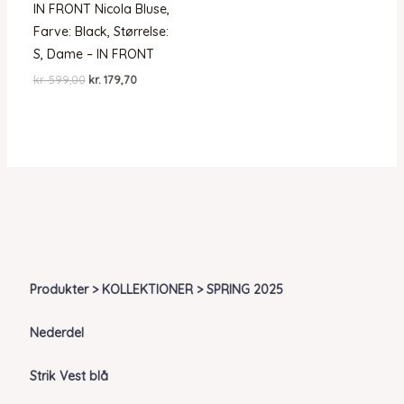
IN FRONT Nicola Bluse,
Farve: Black, Størrelse:
S, Dame – IN FRONT
Den
Den
kr.
599,00
kr.
179,70
oprindelige
aktuelle
pris
pris
var:
er:
kr. 599,00.
kr. 179,70.
Produkter > KOLLEKTIONER > SPRING 2025
Nederdel
Strik Vest blå