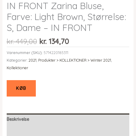
IN FRONT Zarina Bluse,
Farve: Light Brown, Størrelse:
S, Dame – IN FRONT
Den
Den
kr.
449,00
kr.
134,70
oprindelige
aktuelle
Varenummer (SKU):
5714220185311
pris
pris
Kategorier:
2021
,
Produkter > KOLLEKTIONER > Winter 2021
,
var:
er:
Kollektioner
kr. 449,00.
kr. 134,70.
KØB
Beskrivelse
Yderligere information