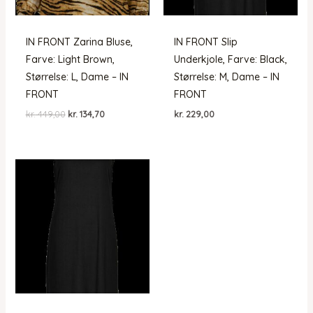
IN FRONT Zarina Bluse,
IN FRONT Slip
Farve: Light Brown,
Underkjole, Farve: Black,
Størrelse: L, Dame – IN
Størrelse: M, Dame – IN
FRONT
FRONT
Den
Den
kr.
449,00
kr.
134,70
kr.
229,00
oprindelige
aktuelle
pris
pris
var:
er:
kr. 449,00.
kr. 134,70.