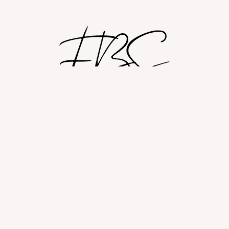
Shop
Om
Fashion blog
© 2026 Fashion By Sobczak.
Hosting af hjemmesider