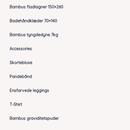
Bambus fladlagner 150×260
Badehåndklæder 70×140
Bambus tyngdedyne 7kg
Accessories
Skortebluse
Pandebånd
Ensfarvede leggings
T-Shirt
Bambus graviditetspuder