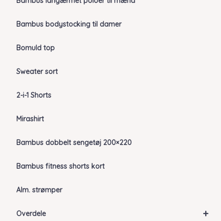
Bambus langærmet poloer til mænd
Bambus bodystocking til damer
Bomuld top
Sweater sort
2-i-1 Shorts
Mirashirt
Bambus dobbelt sengetøj 200×220
Bambus fitness shorts kort
Alm. strømper
+
Overdele