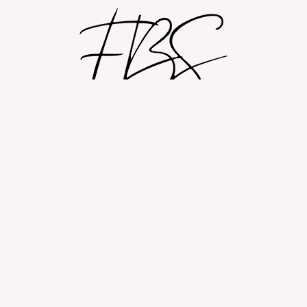
Shop
Om
Fashion blog
© 2026 Fashion By Sobczak.
Hosting af hjemmesider