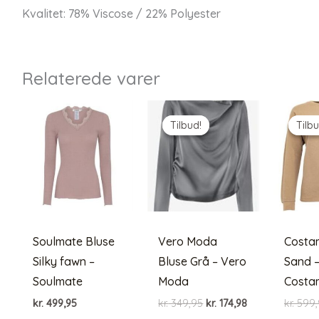
Kvalitet: 78% Viscose / 22% Polyester
Relaterede varer
Tilbud!
Tilbud!
Tilbu
Tilbu
Soulmate Bluse
Vero Moda
Costa
Silky fawn –
Bluse Grå – Vero
Sand 
Soulmate
Moda
Costa
Den
Den
kr.
499,95
kr.
349,95
kr.
174,98
kr.
599,
oprindelige
aktuelle