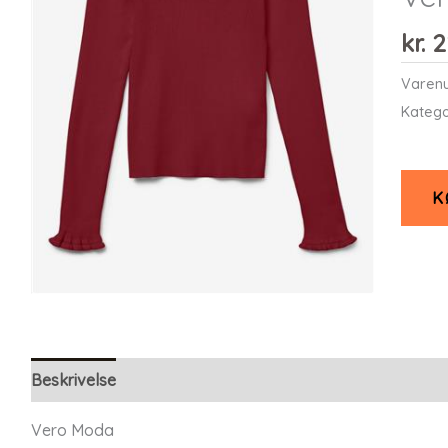
kr.
2
Varen
Katego
K
Beskrivelse
Yderligere information
Vero Moda