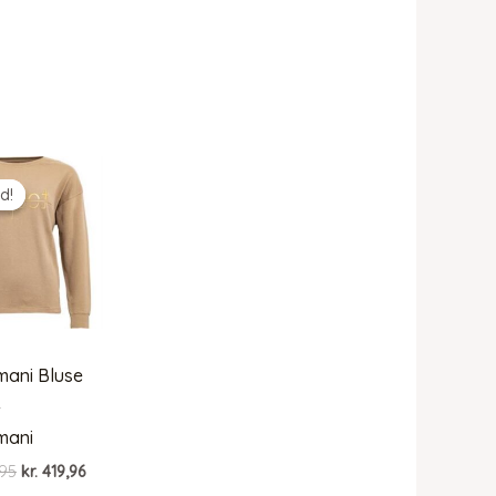
d!
d!
mani Bluse
–
mani
Den
Den
95
kr.
419,96
oprindelige
aktuelle