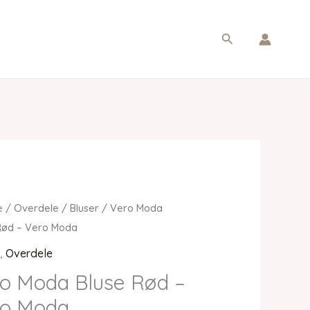
Søg
e
/
Overdele
/
Bluser
/ Vero Moda
Rød – Vero Moda
r
,
Overdele
o Moda Bluse Rød –
ro Moda