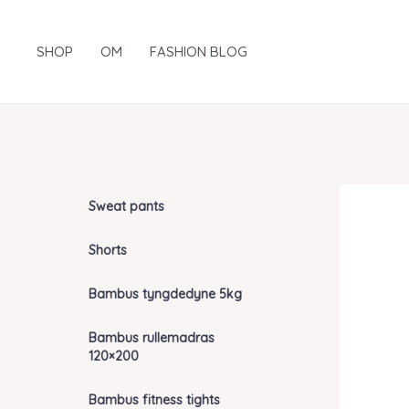
Gå
til
SHOP
OM
FASHION BLOG
indholdet
Sweat pants
Shorts
Bambus tyngdedyne 5kg
Bambus rullemadras
120×200
Bambus fitness tights