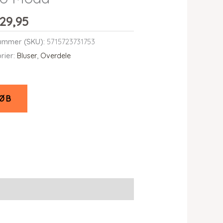
29,95
ummer (SKU):
5715723731753
rier:
Bluser
,
Overdele
ØB