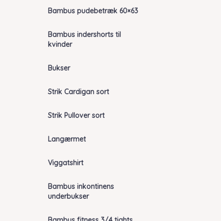
Bambus pudebetræk 60×63
Bambus indershorts til
kvinder
Bukser
Strik Cardigan sort
Strik Pullover sort
Langærmet
Viggatshirt
Bambus inkontinens
underbukser
Bambus fitness 3/4 tights