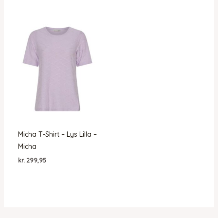
pris
pris
var:
er:
kr. 499,95.
kr. 349,96.
Micha T-Shirt – Lys Lilla –
Micha
kr.
299,95