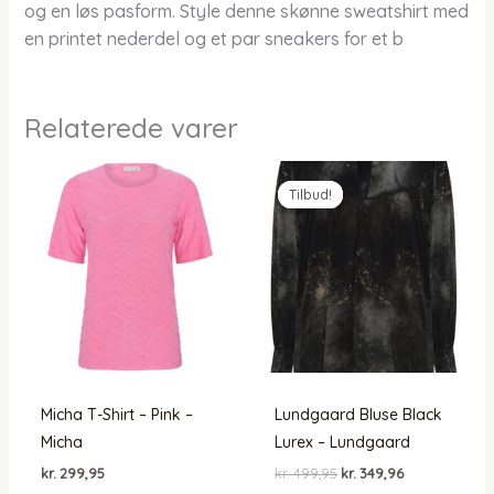
og en løs pasform. Style denne skønne sweatshirt med
en printet nederdel og et par sneakers for et b
Relaterede varer
Tilbud!
Tilbud!
Micha T-Shirt – Pink –
Lundgaard Bluse Black
Micha
Lurex – Lundgaard
Den
Den
kr.
299,95
kr.
499,95
kr.
349,96
oprindelige
aktuelle