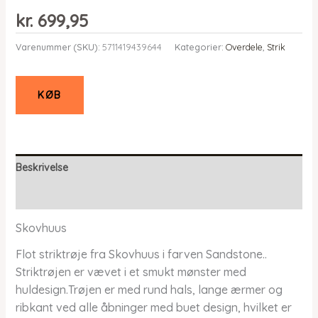
kr.
699,95
Varenummer (SKU):
5711419439644
Kategorier:
Overdele
,
Strik
KØB
Beskrivelse
Yderligere information
Skovhuus
Flot striktrøje fra Skovhuus i farven Sandstone..
Striktrøjen er vævet i et smukt mønster med
huldesign.Trøjen er med rund hals, lange ærmer og
ribkant ved alle åbninger med buet design, hvilket er