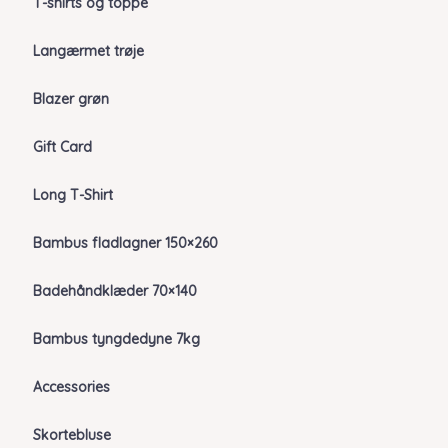
T-shirts og toppe
Langærmet trøje
Blazer grøn
Gift Card
Long T-Shirt
Bambus fladlagner 150×260
Badehåndklæder 70×140
Bambus tyngdedyne 7kg
Accessories
Skortebluse