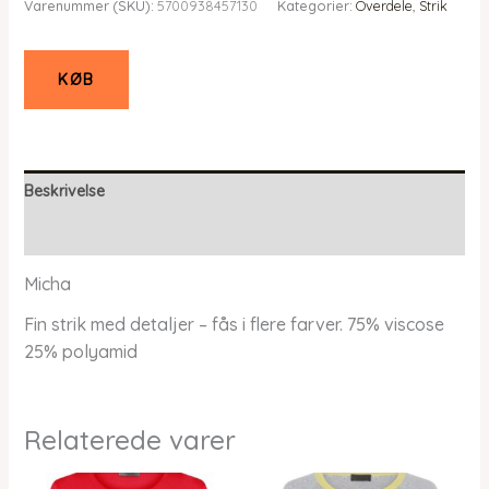
Varenummer (SKU):
5700938457130
Kategorier:
Overdele
,
Strik
KØB
Beskrivelse
Yderligere information
Micha
Fin strik med detaljer – fås i flere farver. 75% viscose
25% polyamid
Relaterede varer