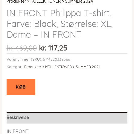
Produkter > KOLLEKTIONER > SUMMER 2024
IN FRONT Philippa T-shirt,
Farve: Black, Størrelse: XL,
Dame – IN FRONT
Den
Den
kr.
469,00
kr.
117,25
oprindelige
aktuelle
Varenummer (SKU):
5714220338366
pris
pris
Kategori:
Produkter > KOLLEKTIONER > SUMMER 2024
var:
er:
kr. 469,00.
kr. 117,25.
KØB
Beskrivelse
IN FRONT