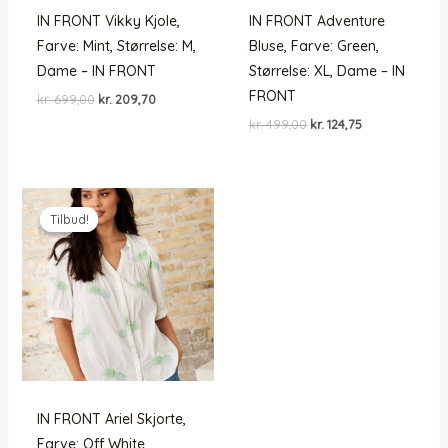
IN FRONT Vikky Kjole,
IN FRONT Adventure
Farve: Mint, Størrelse: M,
Bluse, Farve: Green,
Dame – IN FRONT
Størrelse: XL, Dame – IN
FRONT
Den
Den
kr.
699,00
kr.
209,70
oprindelige
aktuelle
Den
Den
kr.
499,00
kr.
124,75
pris
pris
oprindelige
aktuelle
var:
er:
pris
pris
kr. 699,00.
kr. 209,70.
var:
er:
kr. 499,00.
kr. 124,75.
Tilbud!
Tilbud!
IN FRONT Ariel Skjorte,
Farve: Off White,