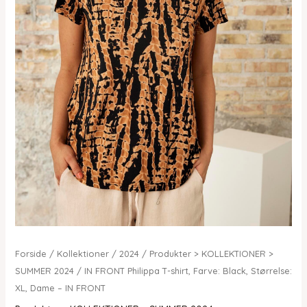
Forside
/
Kollektioner
/
2024
/
Produkter > KOLLEKTIONER >
SUMMER 2024
/ IN FRONT Philippa T-shirt, Farve: Black, Størrelse:
XL, Dame – IN FRONT