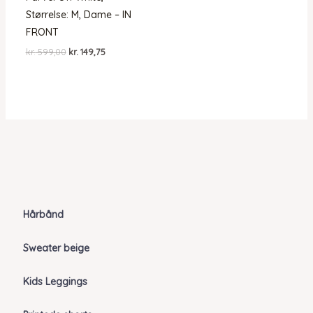
Størrelse: M, Dame – IN
FRONT
Den
Den
kr.
599,00
kr.
149,75
oprindelige
aktuelle
pris
pris
var:
er:
kr. 599,00.
kr. 149,75.
Hårbånd
Sweater beige
Kids Leggings