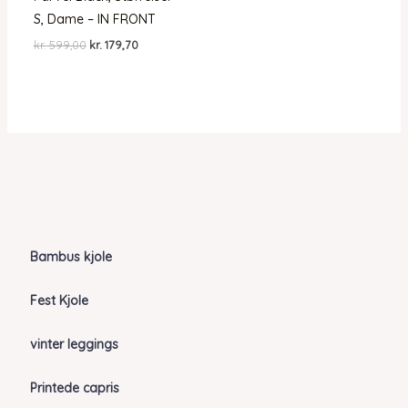
S, Dame – IN FRONT
Den
Den
kr.
599,00
kr.
179,70
oprindelige
aktuelle
pris
pris
var:
er:
kr. 599,00.
kr. 179,70.
Bambus kjole
Fest Kjole
vinter leggings
Printede capris