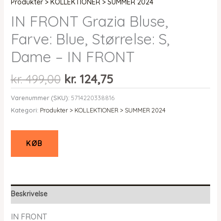
Produkter > KOLLEKTIONER > SUMMER 2024
IN FRONT Grazia Bluse,
Farve: Blue, Størrelse: S,
Dame – IN FRONT
Den
Den
kr.
499,00
kr.
124,75
oprindelige
aktuelle
Varenummer (SKU):
5714220338816
pris
pris
Kategori:
Produkter > KOLLEKTIONER > SUMMER 2024
var:
er:
kr. 499,00.
kr. 124,75.
KØB
Beskrivelse
IN FRONT