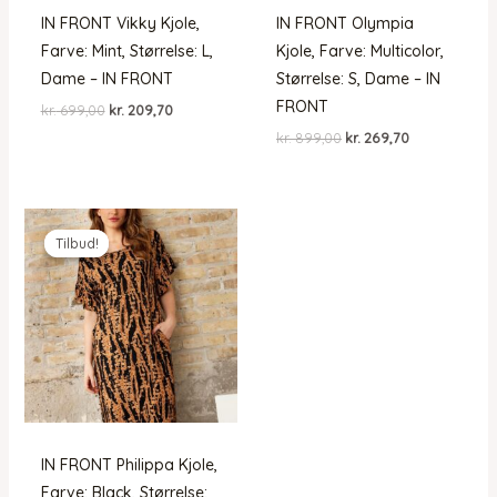
IN FRONT Vikky Kjole,
IN FRONT Olympia
Farve: Mint, Størrelse: L,
Kjole, Farve: Multicolor,
Dame – IN FRONT
Størrelse: S, Dame – IN
FRONT
Den
Den
kr.
699,00
kr.
209,70
oprindelige
aktuelle
Den
Den
kr.
899,00
kr.
269,70
pris
pris
oprindelige
aktuelle
var:
er:
pris
pris
kr. 699,00.
kr. 209,70.
var:
er:
kr. 899,00.
kr. 269,70.
Tilbud!
Tilbud!
IN FRONT Philippa Kjole,
Farve: Black, Størrelse: