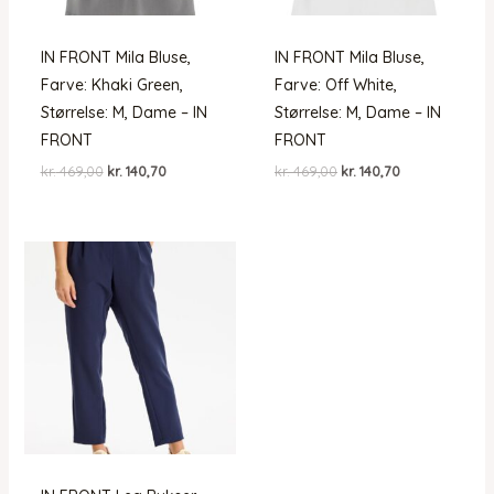
IN FRONT Mila Bluse,
IN FRONT Mila Bluse,
Farve: Khaki Green,
Farve: Off White,
Størrelse: M, Dame – IN
Størrelse: M, Dame – IN
FRONT
FRONT
Den
Den
Den
Den
kr.
469,00
kr.
140,70
kr.
469,00
kr.
140,70
oprindelige
aktuelle
oprindelige
aktuelle
pris
pris
pris
pris
var:
er:
var:
er:
kr. 469,00.
kr. 140,70.
kr. 469,00.
kr. 140,70.