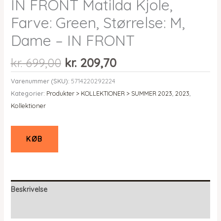
IN FRONT Matilda Kjole,
Farve: Green, Størrelse: M,
Dame – IN FRONT
Den
Den
kr.
699,00
kr.
209,70
oprindelige
aktuelle
Varenummer (SKU):
5714220292224
pris
pris
Kategorier:
Produkter > KOLLEKTIONER > SUMMER 2023
,
2023
,
var:
er:
Kollektioner
kr. 699,00.
kr. 209,70.
KØB
Beskrivelse
Yderligere information