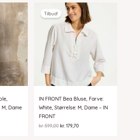
9,50.
kr. 399,00.
kr. 199,50.
Tilbud!
ole,
IN FRONT Bea Bluse, Farve:
e: M, Dame
White, Størrelse: M, Dame – IN
FRONT
Den
Den
kr.
599,00
kr.
179,70
elle
oprindelige
aktuelle
pris
pris