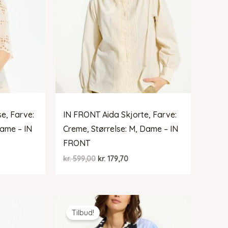
e, Farve:
IN FRONT Aida Skjorte, Farve:
Dame – IN
Creme, Størrelse: M, Dame – IN
FRONT
Den
Den
kr.
599,00
kr.
179,70
elle
oprindelige
aktuelle
pris
pris
var:
er:
99,50.
kr. 599,00.
kr. 179,70.
Tilbud!