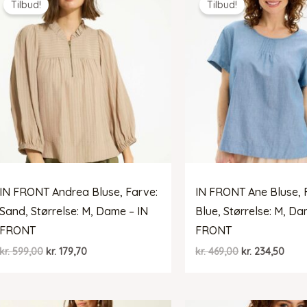
Tilbud!
Tilbud!
IN FRONT Andrea Bluse, Farve:
IN FRONT Ane Bluse, 
Sand, Størrelse: M, Dame – IN
Blue, Størrelse: M, Da
FRONT
FRONT
Den
Den
Den
Den
kr.
599,00
kr.
179,70
kr.
469,00
kr.
234,50
oprindelige
aktuelle
oprindelige
aktu
pris
pris
pris
pris
var:
er:
var:
er:
kr. 599,00.
kr. 179,70.
kr. 469,00.
kr. 2