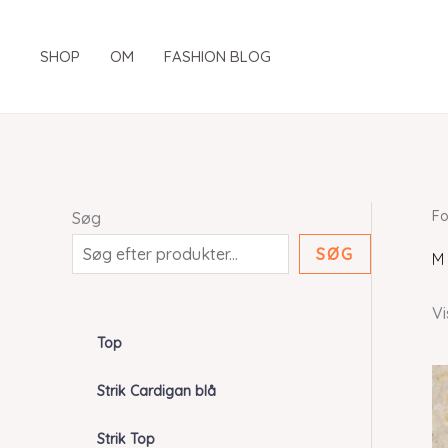
Gå
til
SHOP
OM
FASHION BLOG
indholdet
Fo
Søg
SØG
M
Vi
Top
Strik Cardigan blå
Strik Top