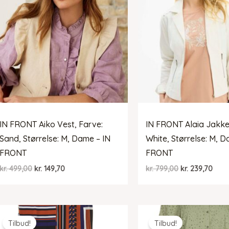
IN FRONT Aiko Vest, Farve:
IN FRONT Alaia Jakke
Sand, Størrelse: M, Dame – IN
White, Størrelse: M, D
FRONT
FRONT
Den
Den
Den
Den
kr.
499,00
kr.
149,70
kr.
799,00
kr.
239,70
oprindelige
aktuelle
oprindelige
aktu
pris
pris
pris
pris
var:
er:
var:
er:
kr. 499,00.
kr. 149,70.
kr. 799,00.
kr. 2
Tilbud!
Tilbud!