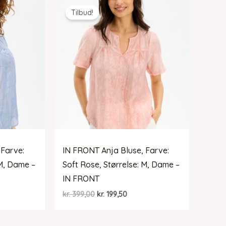
Tilbud!
 Farve:
IN FRONT Anja Bluse, Farve:
 M, Dame –
Soft Rose, Størrelse: M, Dame –
IN FRONT
Den
Den
kr.
399,00
kr.
199,50
lle
oprindelige
aktuelle
pris
pris
var:
er: