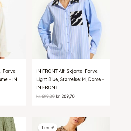
, Farve:
IN FRONT Alfi Skjorte, Farve:
ame – IN
Light Blue, Størrelse: M, Dame –
IN FRONT
Den
Den
kr.
699,00
kr.
209,70
elle
oprindelige
aktuelle
pris
pris
var:
er:
39,70.
kr. 699,00.
kr. 209,70.
Tilbud!