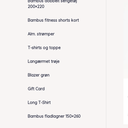
Bambus dobbelt sengetøj
200×220
Bambus fitness shorts kort
Alm. strømper
T-shirts og toppe
Langærmet trøje
Blazer grøn
Gift Card
Long T-Shirt
Bambus fladlagner 150×260