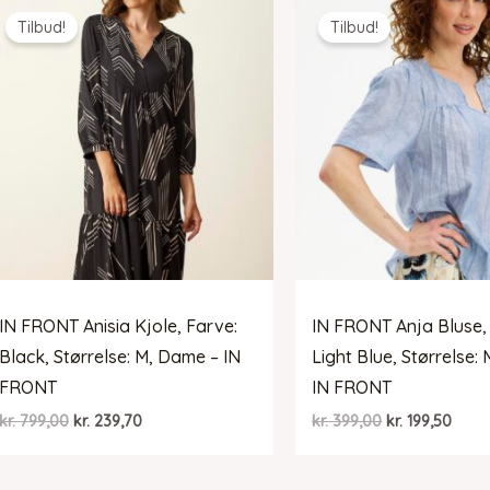
Tilbud!
Tilbud!
IN FRONT Anisia Kjole, Farve:
IN FRONT Anja Bluse,
Black, Størrelse: M, Dame – IN
Light Blue, Størrelse:
FRONT
IN FRONT
Den
Den
Den
Den
kr.
799,00
kr.
239,70
kr.
399,00
kr.
199,50
oprindelige
aktuelle
oprindelige
aktue
pris
pris
pris
pris
var:
er:
var:
er: