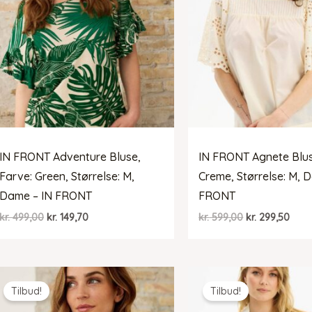
IN FRONT Adventure Bluse,
IN FRONT Agnete Blus
Farve: Green, Størrelse: M,
Creme, Størrelse: M, 
Dame – IN FRONT
FRONT
Den
Den
Den
Den
kr.
499,00
kr.
149,70
kr.
599,00
kr.
299,50
oprindelige
aktuelle
oprindelige
aktu
pris
pris
pris
pris
var:
er:
var:
er:
kr. 499,00.
kr. 149,70.
kr. 599,00.
kr. 2
Tilbud!
Tilbud!