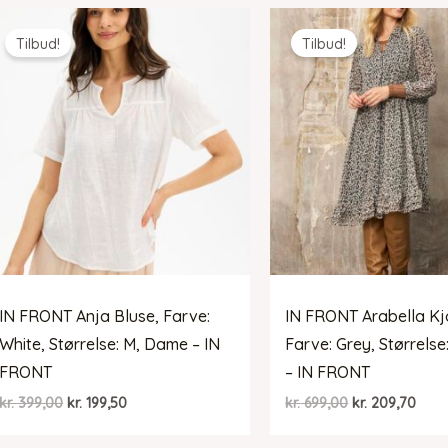
kr. 799,00.
kr. 239,70.
kr. 399,00.
kr. 19
Tilbud!
Tilbud!
IN FRONT Anja Bluse, Farve:
IN FRONT Arabella Kj
White, Størrelse: M, Dame – IN
Farve: Grey, Størrels
FRONT
– IN FRONT
Den
Den
Den
Den
kr.
399,00
kr.
199,50
kr.
699,00
kr.
209,70
oprindelige
aktuelle
oprindelige
aktu
pris
pris
pris
pris