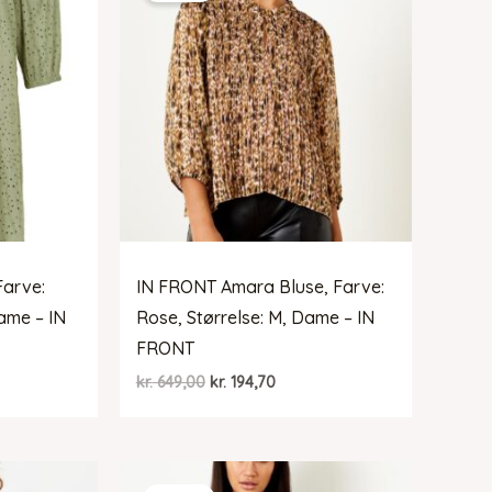
Farve:
IN FRONT Amara Bluse, Farve:
Dame – IN
Rose, Størrelse: M, Dame – IN
FRONT
Den
Den
kr.
649,00
kr.
194,70
elle
oprindelige
aktuelle
pris
pris
var:
er:
99,70.
kr. 649,00.
kr. 194,70.