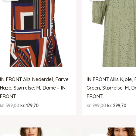
IN FRONT Aliz Nederdel, Farve:
IN FRONT Allis Kjole, 
Haze, Størrelse: M, Dame – IN
Green, Størrelse: M, 
FRONT
FRONT
Den
Den
Den
Den
kr.
599,00
kr.
179,70
kr.
999,00
kr.
299,70
oprindelige
aktuelle
oprindelige
aktu
pris
pris
pris
pris
var:
er:
var:
er:
kr. 599,00.
kr. 179,70.
kr. 999,00.
kr. 2