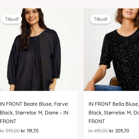
var:
er:
var:
er:
kr. 399,00.
kr. 199,50.
kr. 699,00.
kr. 2
Tilbud!
Tilbud!
IN FRONT Beate Bluse, Farve:
IN FRONT Bella Bluse,
Black, Størrelse: M, Dame – IN
Black, Størrelse: M, D
FRONT
FRONT
Den
Den
Den
Den
kr.
399,00
kr.
119,70
kr.
699,00
kr.
209,70
oprindelige
aktuelle
oprindelige
aktu