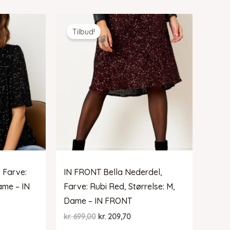
var:
er:
09,70.
kr. 599,00.
kr. 179,70.
Tilbud!
 Farve:
IN FRONT Bella Nederdel,
ame – IN
Farve: Rubi Red, Størrelse: M,
Dame – IN FRONT
Den
Den
kr.
699,00
kr.
209,70
elle
oprindelige
aktuelle