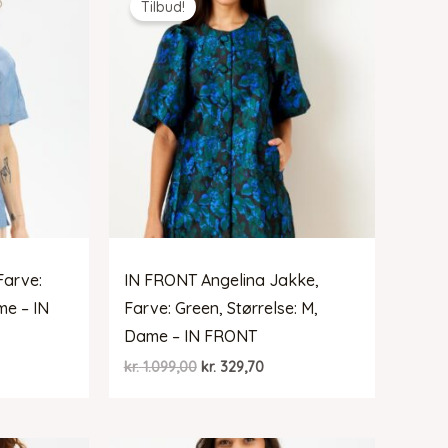
Tilbud!
Farve:
IN FRONT Angelina Jakke,
me – IN
Farve: Green, Størrelse: M,
Dame – IN FRONT
Den
Den
kr.
1.099,00
kr.
329,70
elle
oprindelige
aktuelle
pris
pris
var:
er:
34,50.
kr. 1.099,00.
kr. 329,70.