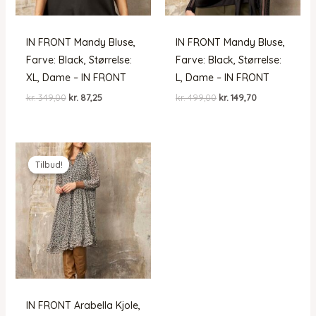
IN FRONT Mandy Bluse,
IN FRONT Mandy Bluse,
Farve: Black, Størrelse:
Farve: Black, Størrelse:
XL, Dame – IN FRONT
L, Dame – IN FRONT
Den
Den
Den
Den
kr.
349,00
kr.
87,25
kr.
499,00
kr.
149,70
oprindelige
aktuelle
oprindelige
aktuelle
pris
pris
pris
pris
var:
er:
var:
er:
kr. 349,00.
kr. 87,25.
kr. 499,00.
kr. 149,70.
Tilbud!
Tilbud!
IN FRONT Arabella Kjole,