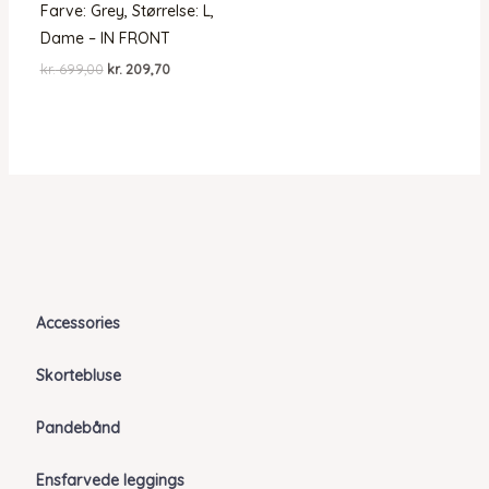
Farve: Grey, Størrelse: L,
Dame – IN FRONT
Den
Den
kr.
699,00
kr.
209,70
oprindelige
aktuelle
pris
pris
var:
er:
kr. 699,00.
kr. 209,70.
Accessories
Skortebluse
Pandebånd
Ensfarvede leggings