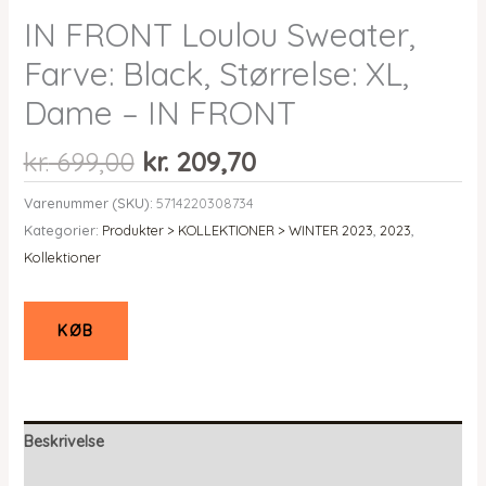
IN FRONT Loulou Sweater,
Farve: Black, Størrelse: XL,
Dame – IN FRONT
Den
Den
kr.
699,00
kr.
209,70
oprindelige
aktuelle
Varenummer (SKU):
5714220308734
pris
pris
Kategorier:
Produkter > KOLLEKTIONER > WINTER 2023
,
2023
,
var:
er:
Kollektioner
kr. 699,00.
kr. 209,70.
KØB
Beskrivelse
Yderligere information