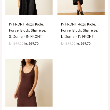
IN FRONT Roza Kjole,
IN FRONT Roza Kjole,
Farve: Black, Størrelse:
Farve: Black, Størrelse:
S, Dame – IN FRONT
L, Dame – IN FRONT
Den
Den
Den
Den
kr.
899,00
kr.
269,70
kr.
899,00
kr.
269,70
oprindelige
aktuelle
oprindelige
aktuelle
pris
pris
pris
pris
var:
er:
var:
er:
kr. 899,00.
kr. 269,70.
kr. 899,00.
kr. 269,70.