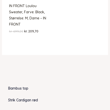
IN FRONT Loulou
Sweater, Farve: Black,
Størrelse: M, Dame – IN
FRONT
Den
Den
kr.
699,00
kr.
209,70
oprindelige
aktuelle
pris
pris
var:
er:
kr. 699,00.
kr. 209,70.
Bambus top
Strik Cardigan rød