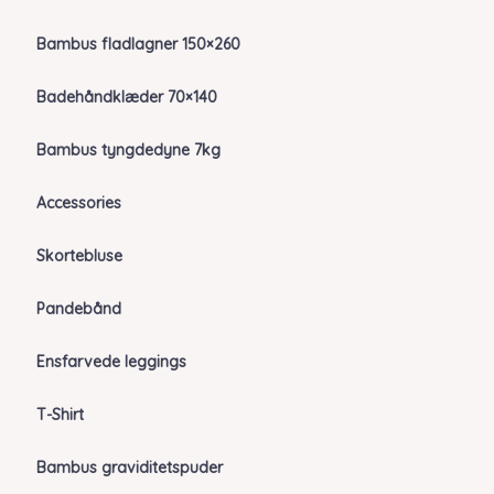
Bambus fladlagner 150×260
Badehåndklæder 70×140
Bambus tyngdedyne 7kg
Accessories
Skortebluse
Pandebånd
Ensfarvede leggings
T-Shirt
Bambus graviditetspuder