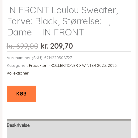
IN FRONT Loulou Sweater,
Farve: Black, Størrelse: L,
Dame – IN FRONT
Den
Den
kr.
699,00
kr.
209,70
oprindelige
aktuelle
Varenummer (SKU):
5714220308727
pris
pris
Kategorier:
Produkter > KOLLEKTIONER > WINTER 2023
,
2023
,
var:
er:
Kollektioner
kr. 699,00.
kr. 209,70.
KØB
Beskrivelse
Yderligere information