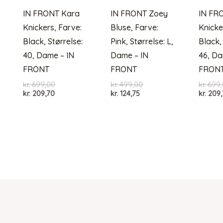
IN FRONT Kara
IN FRONT Zoey
IN FR
Knickers, Farve:
Bluse, Farve:
Knicke
Black, Størrelse:
Pink, Størrelse: L,
Black,
40, Dame – IN
Dame – IN
46, Da
FRONT
FRONT
FRON
Den
Den
kr.
699,00
kr.
499,00
kr.
699,
Den
oprindelige
Den
oprindelige
kr.
209,70
kr.
124,75
kr.
209,
aktuelle
pris
aktuelle
pris
pris
var:
pris
var:
er:
kr. 699,00.
er:
kr. 499,00.
kr. 209,70.
kr. 124,75.