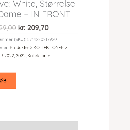
ve: White, Størrelse:
 Dame – IN FRONT
Den
Den
99,00
kr.
209,70
oprindelige
aktuelle
ummer (SKU):
5714220217920
pris
pris
rier:
Produkter > KOLLEKTIONER >
var:
er:
R 2022
,
2022
,
Kollektioner
kr. 699,00.
kr. 209,70.
ØB