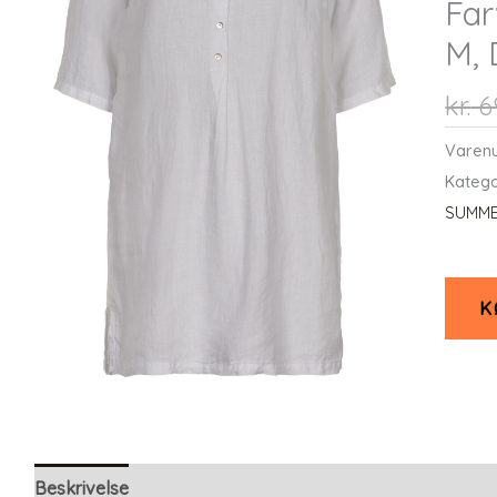
Far
M,
kr.
6
Varen
Katego
SUMME
K
Beskrivelse
Yderligere information