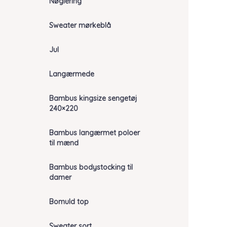
Nøglering
Sweater mørkeblå
Jul
Langærmede
Bambus kingsize sengetøj
240×220
Bambus langærmet poloer
til mænd
Bambus bodystocking til
damer
Bomuld top
Sweater sort