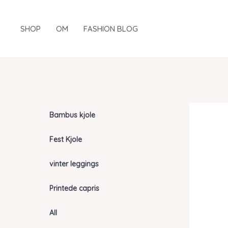
Gå
til
SHOP
OM
FASHION BLOG
indholdet
Bambus kjole
Fest Kjole
vinter leggings
Printede capris
All