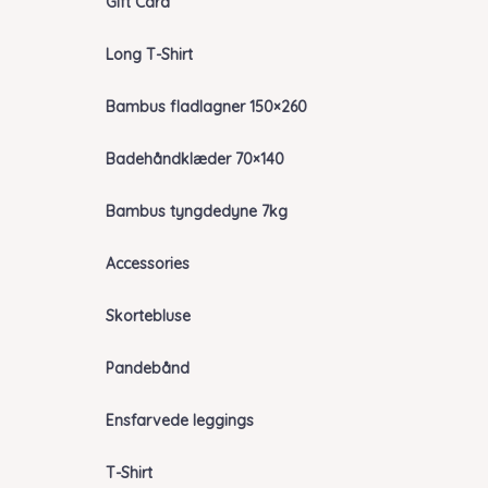
Gift Card
Long T-Shirt
Bambus fladlagner 150×260
Badehåndklæder 70×140
Bambus tyngdedyne 7kg
Accessories
Skortebluse
Pandebånd
Ensfarvede leggings
T-Shirt