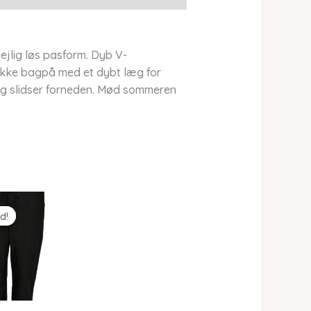
jlig løs pasform. Dyb V-
kke bagpå med et dybt læg for
og slidser forneden. Mød sommeren
d!
d!