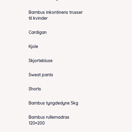
Bambus inkontinens trusser
til kvinder
Cardigan
Kjole
Skjortebluse
Sweat pants
Shorts
Bambus tyngdedyne 5kg
Bambus rullemadras
120×200