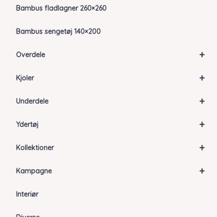
Bambus fladlagner 260×260
Bambus sengetøj 140×200
+
Overdele
+
Kjoler
+
Underdele
+
Ydertøj
+
Kollektioner
+
Kampagne
Interiør