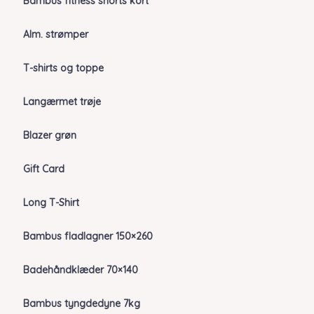
Bambus fitness shorts kort
Alm. strømper
T-shirts og toppe
Langærmet trøje
Blazer grøn
Gift Card
Long T-Shirt
Bambus fladlagner 150×260
Badehåndklæder 70×140
Bambus tyngdedyne 7kg