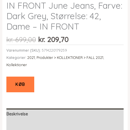
IN FRONT June Jeans, Farve:
Dark Grey, Størrelse: 42,
Dame – IN FRONT
Den
Den
kr.
699,00
kr.
209,70
oprindelige
aktuelle
Varenummer (SKU):
5714220179259
pris
pris
Kategorier:
2021
,
Produkter > KOLLEKTIONER > FALL 2021
,
var:
er:
Kollektioner
kr. 699,00.
kr. 209,70.
KØB
Beskrivelse
Yderligere information