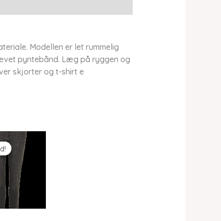
teriale. Modellen er let rummelig
vævet pyntebånd. Læg på ryggen og
er skjorter og t-shirt e
d!
d!