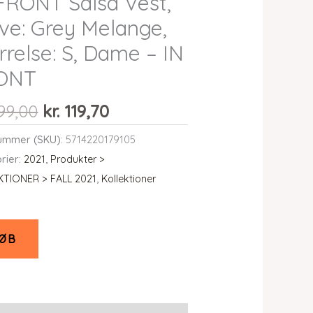
FRONT Salsa Vest,
ve: Grey Melange,
rrelse: S, Dame – IN
ONT
Den
Den
99,00
kr.
119,70
oprindelige
aktuelle
ummer (SKU):
5714220179105
pris
pris
rier:
2021
,
Produkter >
var:
er:
TIONER > FALL 2021
,
Kollektioner
kr. 399,00.
kr. 119,70.
ØB