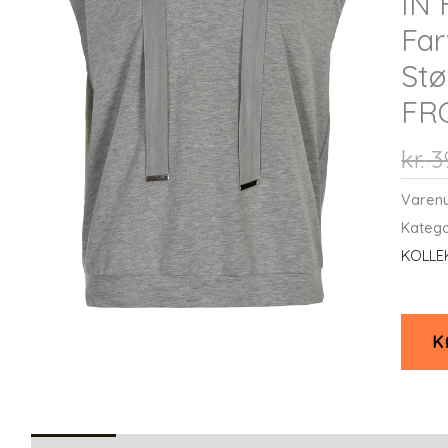
IN 
Far
Stø
FR
kr.
3
Varen
Katego
KOLLEK
K