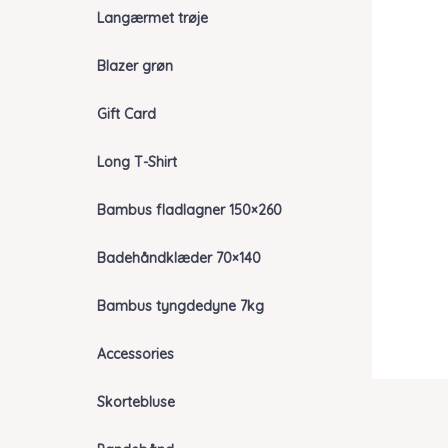
Langærmet trøje
Blazer grøn
Gift Card
Long T-Shirt
Bambus fladlagner 150×260
Badehåndklæder 70×140
Bambus tyngdedyne 7kg
Accessories
Skortebluse