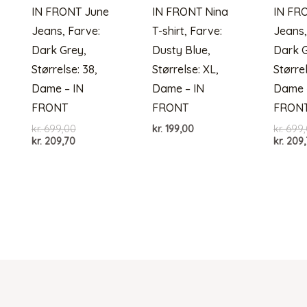
IN FRONT June
IN FRONT Nina
IN FR
Jeans, Farve:
T-shirt, Farve:
Jeans,
Dark Grey,
Dusty Blue,
Dark G
Størrelse: 38,
Størrelse: XL,
Størrel
Dame – IN
Dame – IN
Dame 
FRONT
FRONT
FRON
Den
kr.
699,00
kr.
199,00
kr.
699,
Den
oprindelige
kr.
209,70
kr.
209,
aktuelle
pris
pris
var:
er:
kr. 699,00.
kr. 209,70.