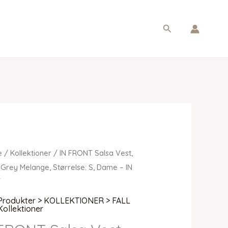
Søg
e
/
Kollektioner
/ IN FRONT Salsa Vest,
 Grey Melange, Størrelse: S, Dame – IN
T
Produkter > KOLLEKTIONER > FALL
Kollektioner