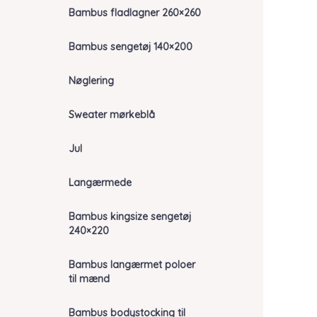
Bambus fladlagner 260×260
Bambus sengetøj 140×200
Nøglering
Sweater mørkeblå
Jul
Langærmede
Bambus kingsize sengetøj
240×220
Bambus langærmet poloer
til mænd
Bambus bodystocking til