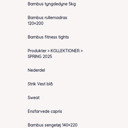
Bambus tyngdedyne 5kg
Bambus rullemadras
120×200
Bambus fitness tights
Produkter > KOLLEKTIONER >
SPRING 2025
Nederdel
Strik Vest blå
Sweat
Ensfarvede capris
Bambus sengetøj 140×220