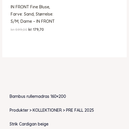
IN FRONT Fine Bluse,
Farve: Sand, Størrelse:
S/M, Dame – IN FRONT
Den
Den
kr.
599,00
kr.
179,70
oprindelige
aktuelle
pris
pris
var:
er:
kr. 599,00.
kr. 179,70.
Bambus rullemadras 160×200
Produkter > KOLLEKTIONER > PRE FALL 2025
Strik Cardigan beige