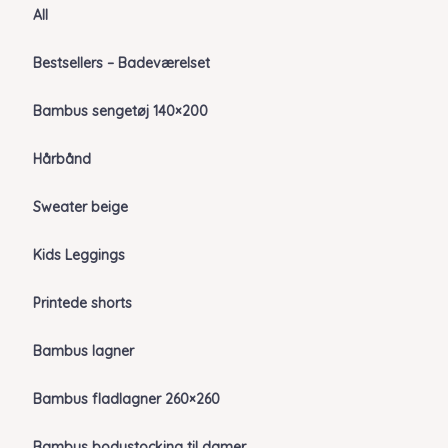
All
Bestsellers – Badeværelset
Bambus sengetøj 140×200
Hårbånd
Sweater beige
Kids Leggings
Printede shorts
Bambus lagner
Bambus fladlagner 260×260
Bambus bodystocking til damer