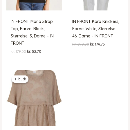
IN FRONT Mona Strop
IN FRONT Kara Knickers,
Top, Farve: Black,
Farve: White, Størrelse:
Størrelse: S, Dame – IN
46, Dame – IN FRONT
FRONT
Den
Den
kr.
699,00
kr.
174,75
oprindelige
aktuelle
Den
Den
kr.
179,00
kr.
53,70
pris
pris
oprindelige
aktuelle
var:
er:
pris
pris
kr. 699,00.
kr. 174,75.
var:
er:
kr. 179,00.
kr. 53,70.
Tilbud!
Tilbud!