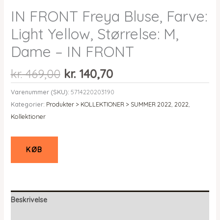
IN FRONT Freya Bluse, Farve:
Light Yellow, Størrelse: M,
Dame – IN FRONT
Den
Den
kr.
469,00
kr.
140,70
oprindelige
aktuelle
Varenummer (SKU):
5714220203190
pris
pris
Kategorier:
Produkter > KOLLEKTIONER > SUMMER 2022
,
2022
,
var:
er:
Kollektioner
kr. 469,00.
kr. 140,70.
KØB
Beskrivelse
Yderligere information