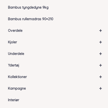
Bambus tyngdedyne 9kg
Bambus rullemadras 90×210
+
Overdele
+
Kjoler
+
Underdele
+
Ydertøj
+
Kollektioner
+
Kampagne
Interiør