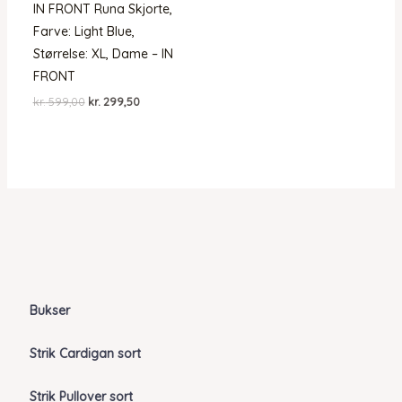
IN FRONT Runa Skjorte,
Farve: Light Blue,
Størrelse: XL, Dame – IN
FRONT
Den
Den
kr.
599,00
kr.
299,50
oprindelige
aktuelle
pris
pris
var:
er:
kr. 599,00.
kr. 299,50.
Bukser
Strik Cardigan sort
Strik Pullover sort