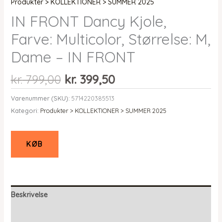
Produkter > KOLLEKTIONER > SUMMER 2025
IN FRONT Dancy Kjole,
Farve: Multicolor, Størrelse: M,
Dame – IN FRONT
Den
Den
kr.
799,00
kr.
399,50
oprindelige
aktuelle
Varenummer (SKU):
5714220385513
pris
pris
Kategori:
Produkter > KOLLEKTIONER > SUMMER 2025
var:
er:
kr. 799,00.
kr. 399,50.
KØB
Beskrivelse
Yderligere information