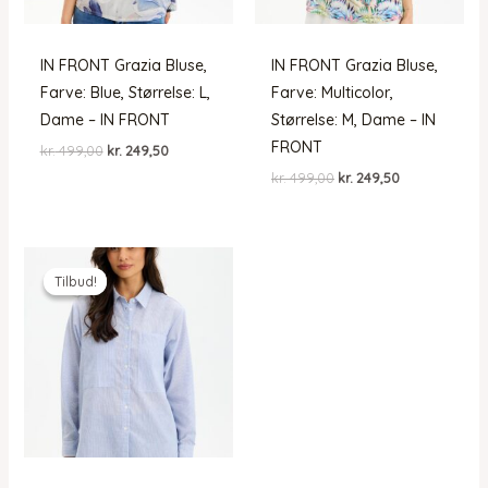
IN FRONT Grazia Bluse,
IN FRONT Grazia Bluse,
Farve: Blue, Størrelse: L,
Farve: Multicolor,
Dame – IN FRONT
Størrelse: M, Dame – IN
FRONT
Den
Den
kr.
499,00
kr.
249,50
oprindelige
aktuelle
Den
Den
kr.
499,00
kr.
249,50
pris
pris
oprindelige
aktuelle
var:
er:
pris
pris
kr. 499,00.
kr. 249,50.
var:
er:
kr. 499,00.
kr. 249,50.
Tilbud!
Tilbud!