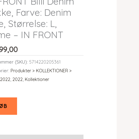
FRONT Billi Denim
ke, Farve: Denim
e, Størrelse: L,
me – IN FRONT
99,00
ummer (SKU):
5714220205361
rier:
Produkter > KOLLEKTIONER >
 2022
,
2022
,
Kollektioner
ØB