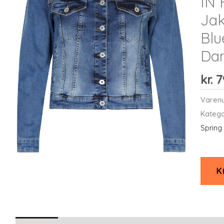
IN 
Jak
Blu
Da
kr.
7
Varen
Katego
Spring
K