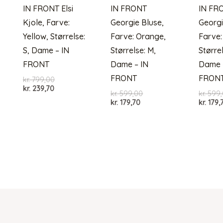
IN FRONT Elsi
IN FRONT
IN FR
Kjole, Farve:
Georgie Bluse,
Georgi
Yellow, Størrelse:
Farve: Orange,
Farve:
S, Dame – IN
Størrelse: M,
Størrel
FRONT
Dame – IN
Dame 
FRONT
FRON
Den
kr.
799,00
Den
oprindelige
kr.
239,70
Den
kr.
599,00
kr.
599,
aktuelle
pris
Den
oprindelige
kr.
179,70
kr.
179,
pris
var:
aktuelle
pris
er:
kr. 799,00.
pris
var:
kr. 239,70.
er:
kr. 599,00.
kr. 179,70.