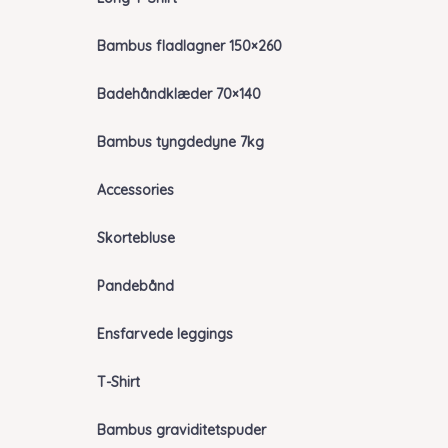
Bambus fladlagner 150×260
Badehåndklæder 70×140
Bambus tyngdedyne 7kg
Accessories
Skortebluse
Pandebånd
Ensfarvede leggings
T-Shirt
Bambus graviditetspuder