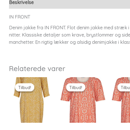
Beskrivelse
Yderligere information
IN FRONT
Denim jakke fra IN FRONT. Flot denim jakke med stræk i
nitter. Klassiske detaljer som krave, brystlommer og s
manchetter. En rigtig lækker og alsidig denimjakke i klas
Relaterede varer
Tilbud!
Tilbud!
Tilbud!
Tilbud!
Tilbu
Tilbu