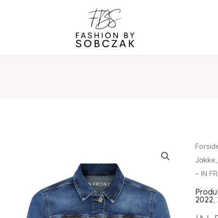
Forsid
Jakke,
– IN F
Produ
2022
,