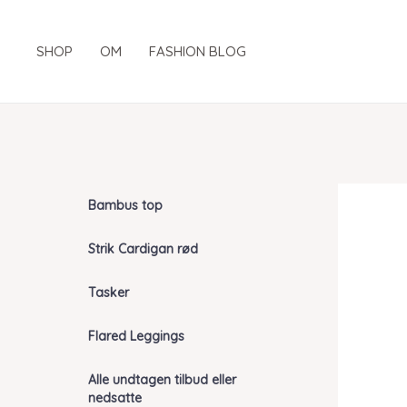
Gå
til
SHOP
OM
FASHION BLOG
indholdet
Bambus top
Strik Cardigan rød
Tasker
Flared Leggings
Alle undtagen tilbud eller
nedsatte