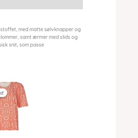
 stoffet, med matte sølvknapper og
idelommer, samt ærmer med slids og
sisk snit, som passe
d!
d!