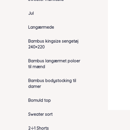
Jul
Langærmede
Bambus kingsize sengetøj
240×220
Bambus langærmet poloer
til mænd
Bambus bodystocking til
damer
Bomuld top
Sweater sort
2-i-1 Shorts