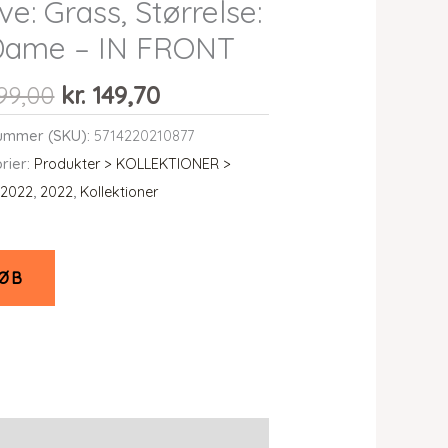
ve: Grass, Størrelse:
 Dame – IN FRONT
Den
Den
99,00
kr.
149,70
oprindelige
aktuelle
ummer (SKU):
5714220210877
pris
pris
rier:
Produkter > KOLLEKTIONER >
var:
er:
 2022
,
2022
,
Kollektioner
kr. 499,00.
kr. 149,70.
ØB