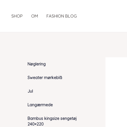
Gå
til
SHOP
OM
FASHION BLOG
indholdet
Nøglering
Sweater mørkeblå
Jul
Langærmede
Bambus kingsize sengetøj
240×220