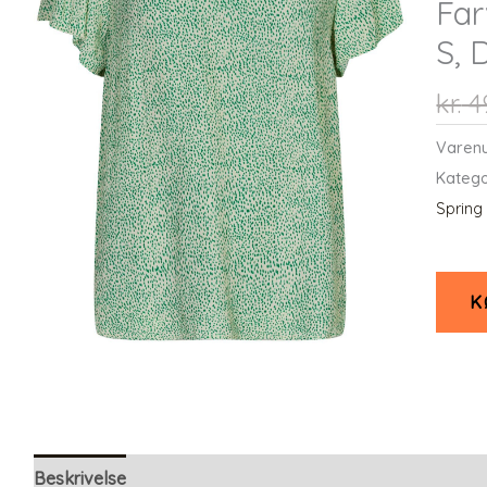
Far
S,
kr.
4
Varen
Katego
Spring
K
Beskrivelse
Yderligere information