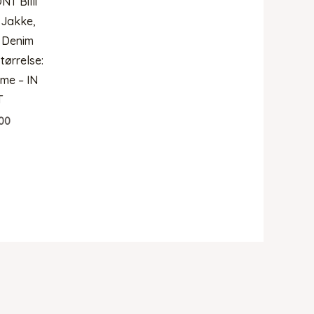
NT Billi
 Jakke,
 Denim
tørrelse:
me – IN
T
00