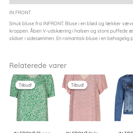
IN FRONT
Smuk bluse fra INFRONT. Bluse i en blød og lækker vævet
kroppen. Åben V-udskæring i halsen og store puffede æ
slidser i sidesømmen. En romantisk bluse i en behagelig pa
Relaterede varer
Tilbud!
Tilbud!
Tilbud!
Tilbud!