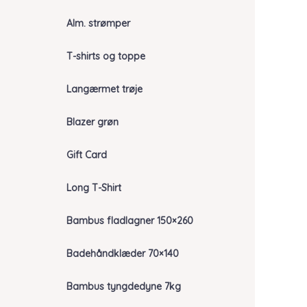
Alm. strømper
T-shirts og toppe
Langærmet trøje
Blazer grøn
Gift Card
Long T-Shirt
Bambus fladlagner 150×260
Badehåndklæder 70×140
Bambus tyngdedyne 7kg