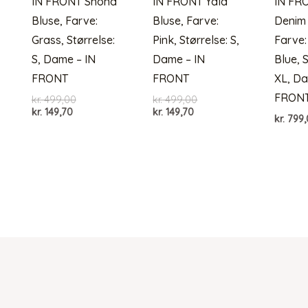
IN FRONT Shona
IN FRONT Yala
IN FRO
Bluse, Farve:
Bluse, Farve:
Denim
Grass, Størrelse:
Pink, Størrelse: S,
Farve:
S, Dame – IN
Dame – IN
Blue, S
FRONT
FRONT
XL, Da
FRON
Den
Den
kr.
499,00
kr.
499,00
Den
oprindelige
Den
oprindelige
kr.
149,70
kr.
149,70
kr.
799,
aktuelle
pris
aktuelle
pris
pris
var:
pris
var:
er:
kr. 499,00.
er:
kr. 499,00.
kr. 149,70.
kr. 149,70.