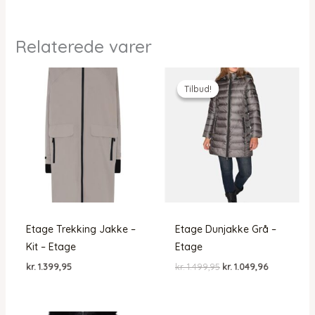
Relaterede varer
Tilbud!
Tilbud!
Etage Trekking Jakke –
Etage Dunjakke Grå –
Kit – Etage
Etage
Den
Den
kr.
1.399,95
kr.
1.499,95
kr.
1.049,96
oprindelige
aktuelle
pris
pris
var:
er:
kr. 1.499,95.
kr. 1.049,96