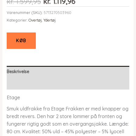
Den
Den
kr.
1.599,95
kr.
1.119,96
oprindelige
aktuelle
Varenummer (SKU):
5713270503960
pris
pris
Kategorier:
Overtøj
,
Ydertøj
var:
er:
kr. 1.599,95.
kr. 1.119,96.
KØB
Beskrivelse
Yderligere information
Etage
Smuk uldfrakke fra Etage Frakken er med knapper og
bredt revers. Den har 2 store lommer på fronten og
fungerer rigtig godt som en overgangsjakke. Længde:
80 cm. Kvalitet: 50% uld – 45% polyester – 5% lyocell