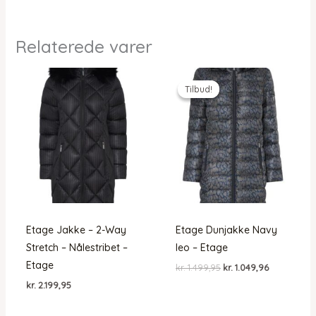
Relaterede varer
Tilbud!
Tilbud!
Etage Jakke – 2-Way
Etage Dunjakke Navy
Stretch – Nålestribet –
leo – Etage
Etage
Den
Den
kr.
1.499,95
kr.
1.049,96
oprindelige
aktuelle
kr.
2.199,95
pris
pris
var:
er:
kr. 1.499,95.
kr. 1.049,96