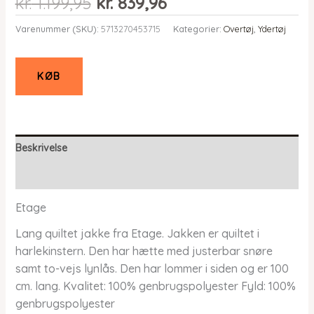
Den
Den
kr.
1.199,95
kr.
839,96
oprindelige
aktuelle
Varenummer (SKU):
5713270453715
Kategorier:
Overtøj
,
Ydertøj
pris
pris
var:
er:
kr. 1.199,95.
kr. 839,96.
KØB
Beskrivelse
Yderligere information
Etage
Lang quiltet jakke fra Etage. Jakken er quiltet i
harlekinstern. Den har hætte med justerbar snøre
samt to-vejs lynlås. Den har lommer i siden og er 100
cm. lang. Kvalitet: 100% genbrugspolyester Fyld: 100%
genbrugspolyester