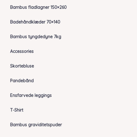
Bambus fladlagner 150×260
Badehåndklæder 70×140
Bambus tyngdedyne 7kg
Accessories
Skortebluse
Pandebånd
Ensfarvede leggings
T-Shirt
Bambus graviditetspuder