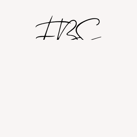
Shop
Om
Fashion blog
© 2026 Fashion By Sobczak.
Hosting af hjemmesider