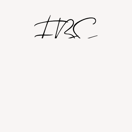
Shop
Om
Fashion blog
© 2026 Fashion By Sobczak.
Hosting af hjemmesider