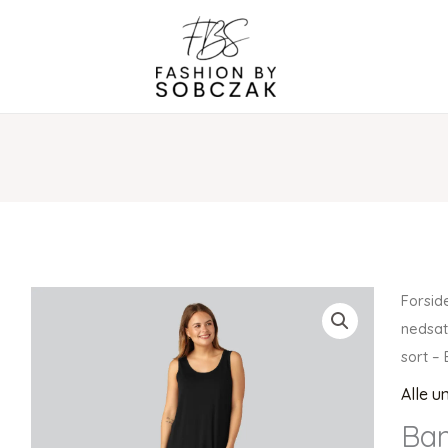
Forsid
nedsat
sort –
Alle u
Bam