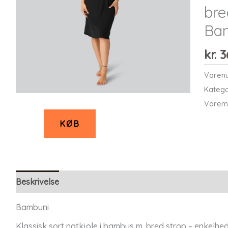
bre
Ba
kr.
3
Varen
Katego
Varem
KØB
Beskrivelse
Bambuni
Klassisk sort natkjole i bambus m. bred strop – enkelhe