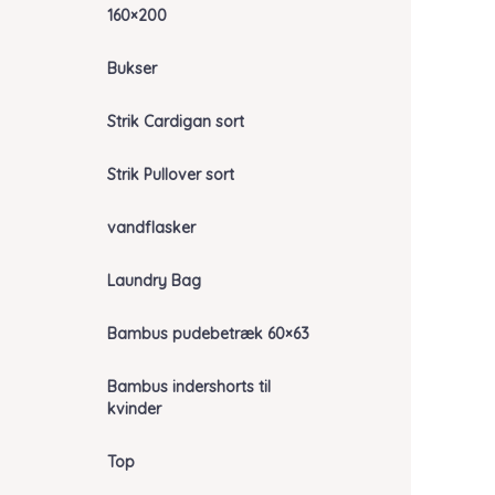
160×200
Bukser
Strik Cardigan sort
Strik Pullover sort
vandflasker
Laundry Bag
Bambus pudebetræk 60×63
Bambus indershorts til
kvinder
Top