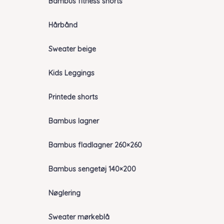
Bambus fitness shorts
Hårbånd
Sweater beige
Kids Leggings
Printede shorts
Bambus lagner
Bambus fladlagner 260×260
Bambus sengetøj 140×200
Nøglering
Sweater mørkeblå