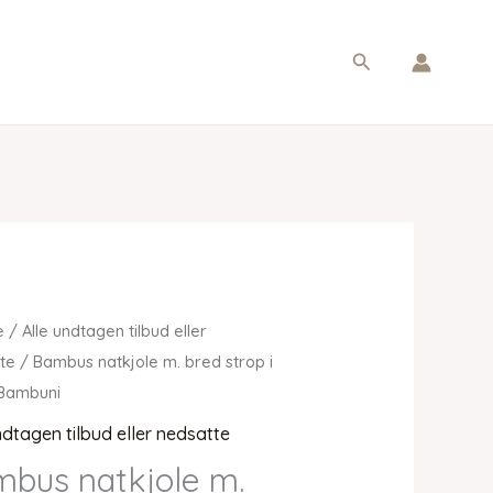
Søg
e
/
Alle undtagen tilbud eller
te
/ Bambus natkjole m. bred strop i
 Bambuni
ndtagen tilbud eller nedsatte
bus natkjole m.