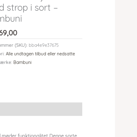
d strop i sort –
mbuni
69,00
ummer (SKU):
bba4e9e37675
ri:
Alle undtagen tilbud eller nedsatte
ærke:
Bambuni
d møder funktionalitet Denne sorte