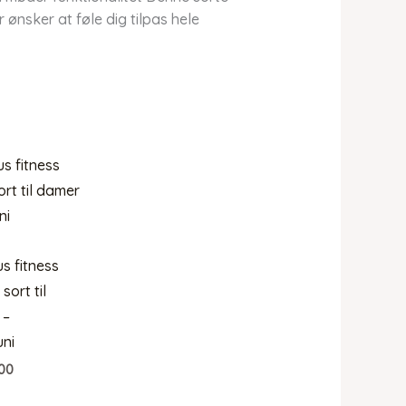
 ønsker at føle dig tilpas hele
 fitness
 sort til
 –
ni
00