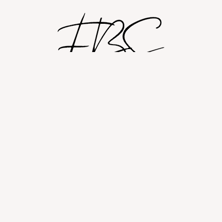
Shop
Om
Fashion blog
© 2026 Fashion By Sobczak.
Hosting af hjemmesider