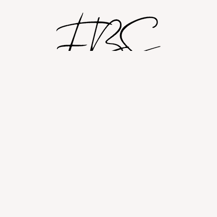
Shop
Om
Fashion blog
© 2026 Fashion By Sobczak.
Hosting af hjemmesider