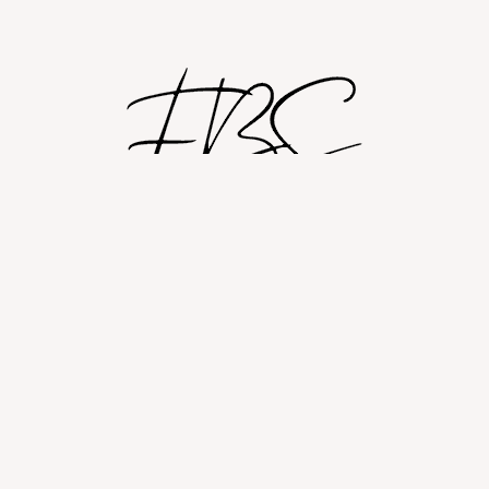
Shop
Om
Fashion blog
© 2026 Fashion By Sobczak.
Hosting af hjemmesider