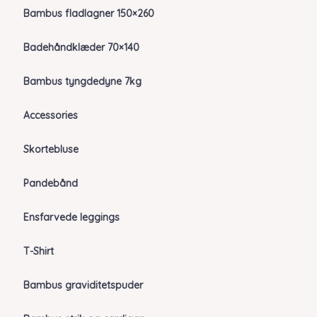
Bambus fladlagner 150×260
Badehåndklæder 70×140
Bambus tyngdedyne 7kg
Accessories
Skortebluse
Pandebånd
Ensfarvede leggings
T-Shirt
Bambus graviditetspuder