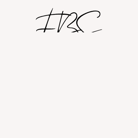
Shop
Om
Fashion blog
© 2026 Fashion By Sobczak.
Hosting af hjemmesider