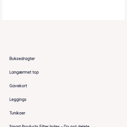
Buksedragter
Langærmet top
Gavekort
Leggings
Tunikaer
Smart Products Filter Index – Do not delete